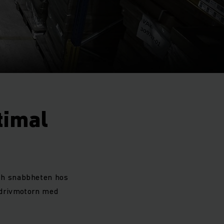
timal
ch snabbheten hos
 drivmotorn med