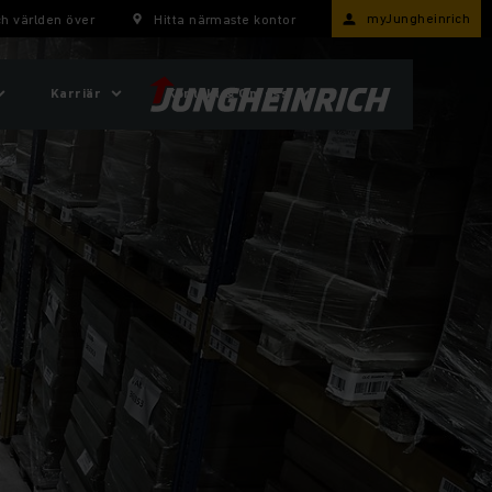
myJungheinrich
h världen över
Hitta närmaste kontor
Karriär
Kontakt & Om oss