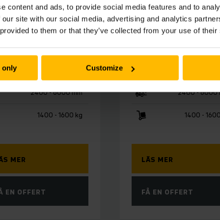
214bi/ 216bi
ERC 214i/ 216i
e content and ads, to provide social media features and to analy
dstaplare (1,4 -
Ledstaplare (1,4
 our site with our social media, advertising and analytics partn
 provided to them or that they’ve collected from your use of their
t)
1.6t)
 only
Customize
2400 - 6000 mm
2400 - 6000
1400 - 1600 kg
1400 - 160
ÄS MER
LÄS MER
Å EN OFFERT
FÅ EN OFFERT