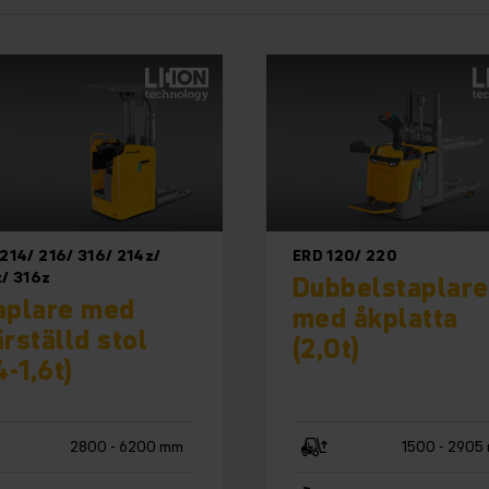
214/ 216/ 316/ 214z/
ERD 120/ 220
/ 316z
Dubbelstaplare
aplare med
med åkplatta
ärställd stol
(2,0t)
4-1,6t)
2800 - 6200 mm
1500 - 2905