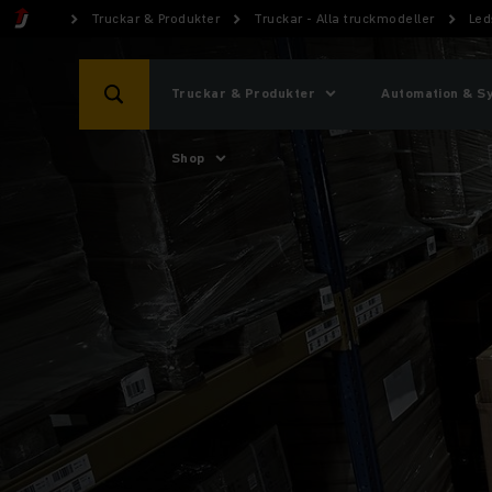
Truckar & Produkter
Truckar - Alla truckmodeller
Led
Truckar & Produkter
Automation & S
Shop