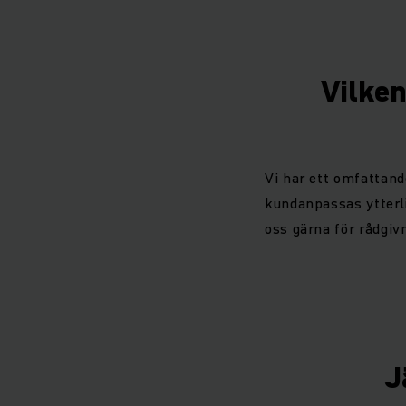
Vilken
Vi har ett omfattan
kundanpassas ytterli
oss gärna för rådgivn
J