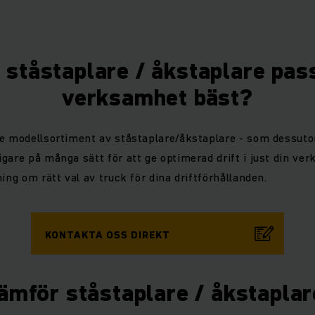
 ståstaplare / åkstaplare pas
verksamhet bäst?
de modellsortiment av ståstaplare/åkstaplare - som dessut
gare på många sätt för att ge optimerad drift i just din ve
ing om rätt val av truck för dina driftförhållanden.
KONTAKTA OSS DIREKT
ämför ståstaplare / åkstapla