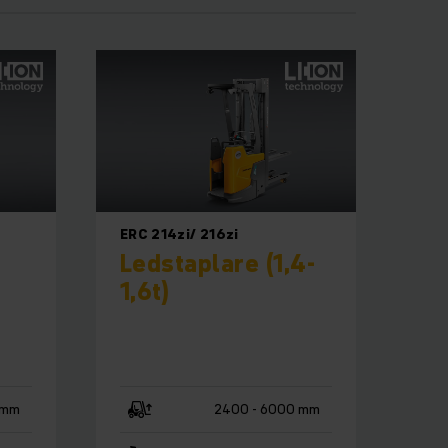
ERC 214zi/ 216zi
Ledstaplare (1,4-
1,6t)
 mm
2400 - 6000 mm