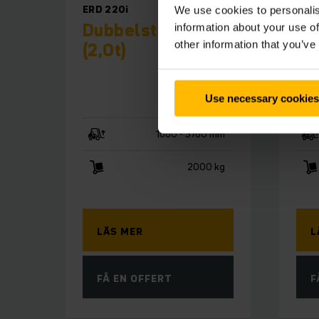
ERD 220i
ERC 
We use cookies to personalis
Dubbelstaplare
Le
information about your use of
other information that you’ve
(2,0t)
1,6
Use necessary cookies
1660 - 3760 mm
2000 kg
LÄS MER
L
FÅ EN OFFERT
F