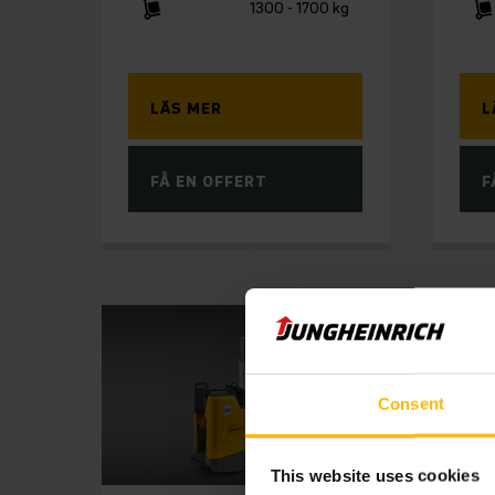
1300 - 1700 kg
LÄS MER
L
FÅ EN OFFERT
F
Consent
This website uses cookies