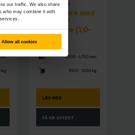
ERC 110zi/ 112zi
se our traffic. We also share
 -
Ledstaplare med
ers who may combine it with
 services.
åkplatta /
åkstaplare (1,0-
1,2t)
Allow all cookies
 mm
2300 - 4700 mm
0 kg
1000 - 1200 kg
LÄS MER
FÅ EN OFFERT