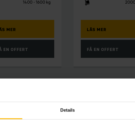
1400 - 1600 kg
2000
ÄS MER
LÄS MER
Å EN OFFERT
FÅ EN OFFERT
Details