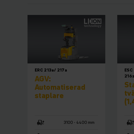
ERC 213a/ 217a
ESC 
216z
AGV:
St
Automatiserad
tv
staplare
(1,
3100 - 4400 mm