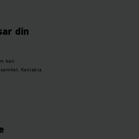
sar din
om kan
rksamhet. Kontakta
re