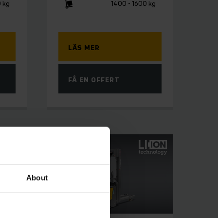
 kg
1400 - 1600 kg
LÄS MER
FÅ EN OFFERT
About