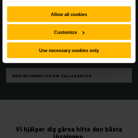
Allow all cookies
Call4Service - Snabbt, enkelt och smart
Customize
Registrera dig nu på vår serviceplattform
och ta del av fördelarna med korta
svarstider.
Use necessary cookies only
MER INFORMATION OM CALL4SERVICE
Vi hjälper dig gärna hitta den bästa
lösningen.