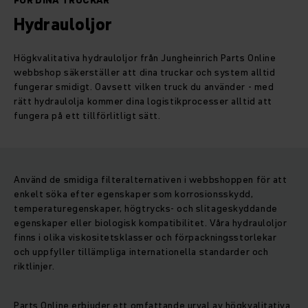
FÖR DINA TRUCKAR
Hydrauloljor
Högkvalitativa hydrauloljor från Jungheinrich Parts Online
webbshop säkerställer att dina truckar och system alltid
fungerar smidigt. Oavsett vilken truck du använder - med
rätt hydraulolja kommer dina logistikprocesser alltid att
fungera på ett tillförlitligt sätt.
Använd de smidiga filteralternativen i webbshoppen för att
enkelt söka efter egenskaper som korrosionsskydd,
temperaturegenskaper, högtrycks- och slitageskyddande
egenskaper eller biologisk kompatibilitet. Våra hydrauloljor
finns i olika viskositetsklasser och förpackningsstorlekar
och uppfyller tillämpliga internationella standarder och
riktlinjer.
Parts Online erbjuder ett omfattande urval av högkvalitativa