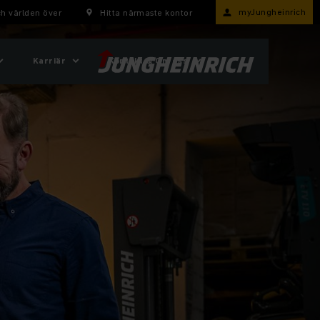
myJungheinrich
h världen över
Hitta närmaste kontor
Karriär
Kontakt & Om oss