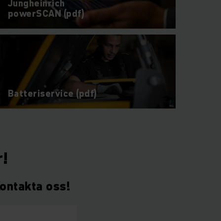
Jungheinrich
powerSCAN (pdf)
Batteriservice (pdf)
r!
Kontakta oss!