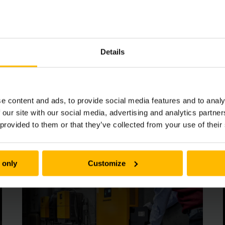
ervice är optimerad för att uppfylla de högsta kraven för di
lbundna kontroller, utbytes- eller hyrbatterier, litiumjonkon
servicen, körs dina intralogistiska processer alltid med full
r till att skapa en stressfri arbetsmiljö.
Details
e content and ads, to provide social media features and to analy
 our site with our social media, advertising and analytics partn
 provided to them or that they’ve collected from your use of their
Läs mer om:
 only
Customize