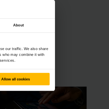
n elektriska
verteringar eller den
 effekt. Effektiv
About
se our traffic. We also share
ers who may combine it with
 services.
Allow all cookies