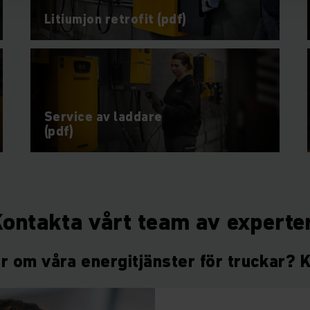
Litiumjon retrofit (pdf)
Service av laddare
(pdf)
ontakta vårt team av experte
r om våra energitjänster för truckar? 