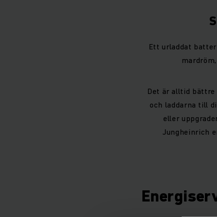
S
Ett urladdat batter
mardröm, 
Det är alltid bättr
och laddarna till d
eller uppgrade
Jungheinrich e
Energiserv