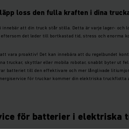
läpp loss den fulla kraften i dina truck
i innebär att din truck står stilla. Detta är varje lager- och 
eftersom det leder till bortkastad tid, stress och enorma 
e att vara proaktiv! Det kan innebära att du regelbundet kont
ina truckar, skyttlar eller mobila robotar, snabbt byter ut fe
rar batteriet till den effektivare och mer långlivade litiumj
nergiservice för truckar kommer din elektriska truckflotta al
ice för batterier i elektriska 