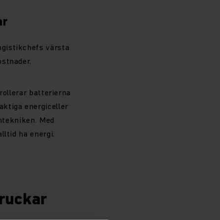
ar
logistikchefs värsta
kostnader.
rollerar batterierna
laktiga energiceller
ontekniken. Med
ltid ha energi.
truckar