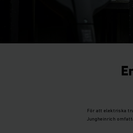
E
För att elektriska t
Jungheinrich omfatta