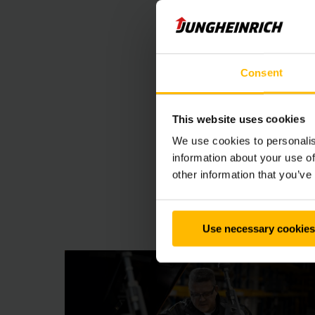
Jungheinrich energis
truckflotta. Med rege
omfattande laddnings
energihantering bidra
Consent
This website uses cookies
We use cookies to personalis
information about your use of
other information that you’ve
Use necessary cookies