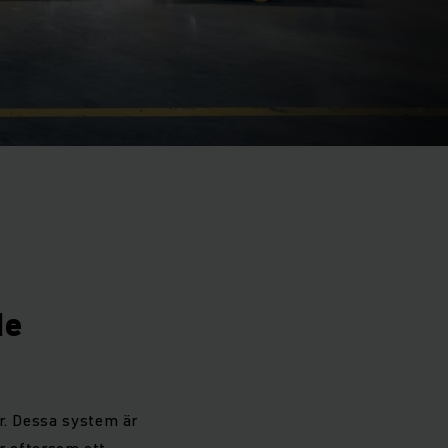
de
ar. Dessa system är
ar eftersom ett