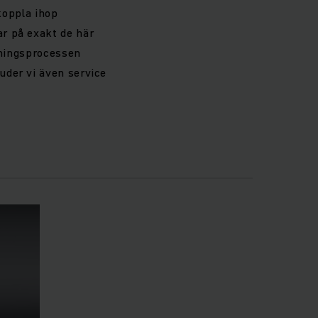
 koppla ihop
r på exakt de här
rkningsprocessen
uder vi även service