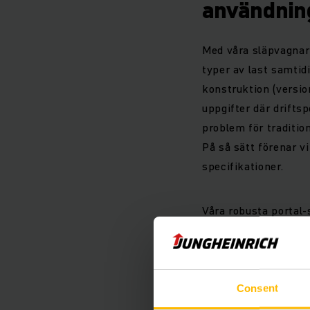
användni
Med våra släpvagnar 
typer av last samtid
konstruktion (version
uppgifter där drifts
problem för tradition
På så sätt förenar v
specifikationer.
Våra robusta portal-
på upp till 1 600 kg
sidorna kan man kör
styrsystem: antingen
riktningsstabilitets
Consent
lätthanterade.