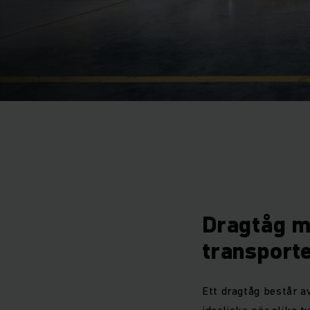
Dragtåg m
transport
Ett dragtåg består a
idealiska när olika t