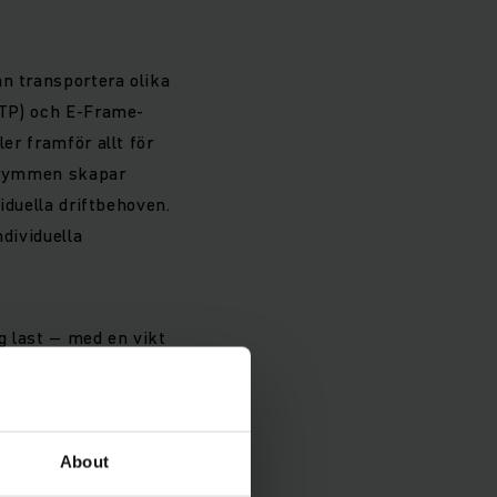
an transportera olika
 GTP) och E-Frame-
er framför allt för
utrymmen skapar
viduella driftbehoven.
dividuella
g last – med en vikt
ch lossas från båda
s med två
ed ett
gör dem
About