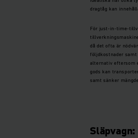
dragtåg kan innehåll
För just-in-time-till
tillverkningsmaskine
då det ofta är nödvä
följdkostnader samt 
alternativ eftersom e
gods kan transporter
samt sänker mängden 
Släpvagn: