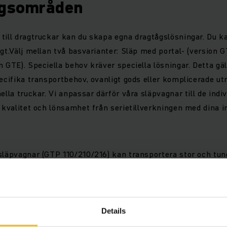
ngsområden
till dragtruckar kan du skapa egna dragtågslösningar. Du k
igt.Välj mellan två basvarianter: Släp med portal- (version
 GTE). Speciella behov kräver speciella lösningar. Detta gäll
pecifika transportbehov, ovanligt gods eller komplicerade 
ella truckar. Vi anpassar därför våra släpvagnar till de indi
i kvalitet och lönsamhet från serietillverkningen med dina in
släpvagnar (GTP 110/210/216) kan transportera stor och tun
 – både flexibelt och lönsamt. Då släpvagnarna kan lastas o
a skiftande rutter med samma dragtåg. Industrisläpen finn
 med ett enkelt system med styrhjul och fasta hjul eller m
system för trånga utrymmen där alla hjul svänger med. Det 
Details