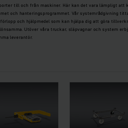
porter till och från maskiner. Här kan det vara lämpligt att
temet och hanteringsprogrammet. Vår systemrådgivning titta
g förlopp och hjälpmedel som kan hjälpa dig att göra tillve
lönsamma. Utöver våra truckar, släpvagnar och system erbj
amma leverantör.