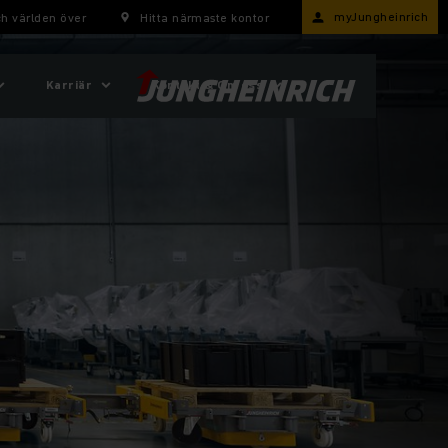
myJungheinrich
h världen över
Hitta närmaste kontor
Karriär
Kontakt & Om oss