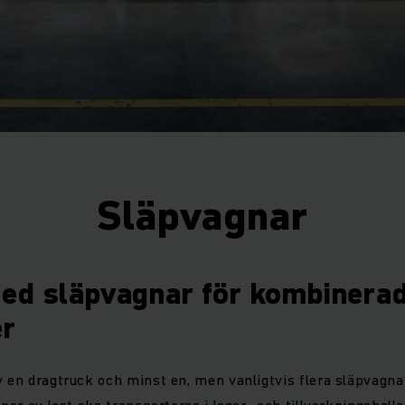
Släpvagnar
ed släpvagnar för kombinera
er
v en dragtruck och minst en, men vanligtvis flera släpvagn
yper av last ska transporteras i lager- och tillverkningshall