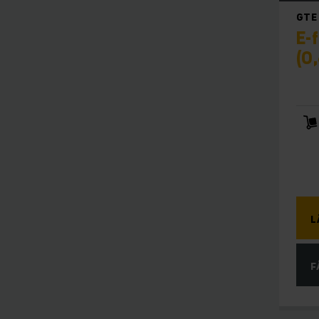
GTE 
E-
(0,
L
F