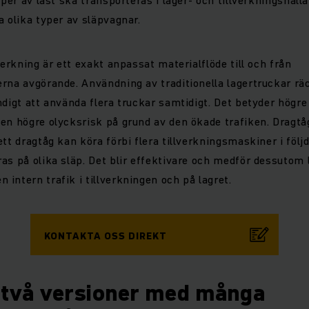
a olika typer av släpvagnar.
verkning är ett exakt anpassat materialflöde till och från
rna avgörande. Användning av traditionella lagertruckar räck
ndigt att använda flera truckar samtidigt. Det betyder högre
en högre olycksrisk på grund av den ökade trafiken. Dragtå
tt dragtåg kan köra förbi flera tillverkningsmaskiner i följd
as på olika släp. Det blir effektivare och medför dessutom
intern trafik i tillverkningen och på lagret.
KONTAKTA OSS DIREKT
 två versioner med många