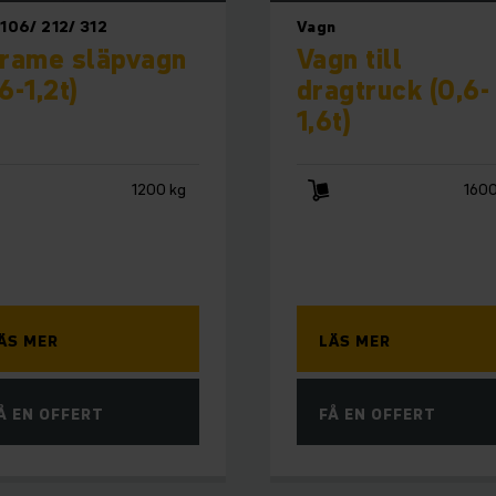
106/ 212/ 312
Vagn
frame släpvagn
Vagn till
6-1,2t)
dragtruck (0,6-
1,6t)
1200 kg
1600
ÄS MER
LÄS MER
Å EN OFFERT
FÅ EN OFFERT