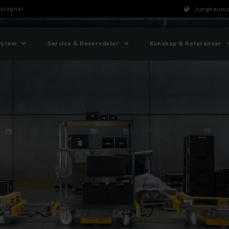
pvagnar
Jungheinric
ystem
Service & Reservdelar
Kunskap & Referenser