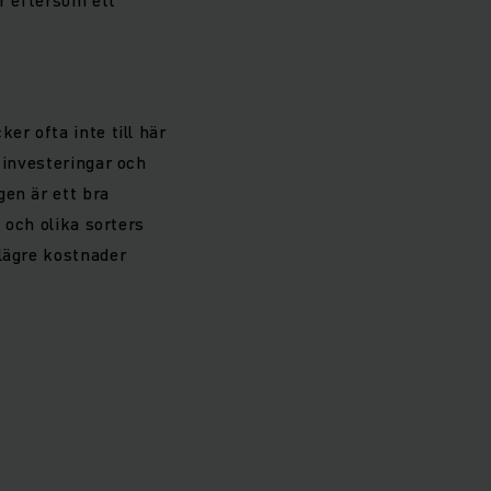
er ofta inte till här
 investeringar och
gen är ett bra
 och olika sorters
 lägre kostnader