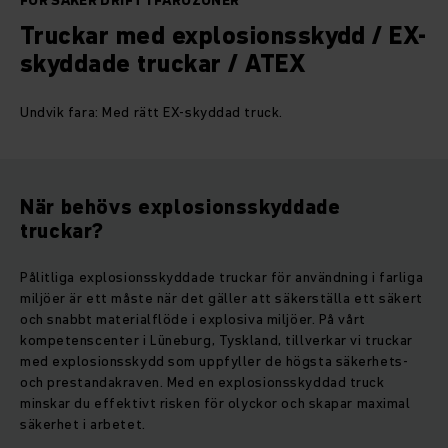
FÖR SÄKER DRIFT I FAROZONER
Truckar med explosionsskydd / EX-
skyddade truckar / ATEX
Undvik fara: Med rätt EX-skyddad truck.
När behövs explosionsskyddade
truckar?
Pålitliga explosionsskyddade truckar för användning i farliga
miljöer är ett måste när det gäller att säkerställa ett säkert
och snabbt materialflöde i explosiva miljöer. På vårt
kompetenscenter i Lüneburg, Tyskland, tillverkar vi truckar
med explosionsskydd som uppfyller de högsta säkerhets-
och prestandakraven. Med en explosionsskyddad truck
minskar du effektivt risken för olyckor och skapar maximal
säkerhet i arbetet.