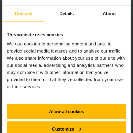
dessa riskkällor på ett tillförlitligt sätt med våra
explosionsskyddade truckar och erbjuder certifierade EX-
Consent
Details
About
truckar för alla riskklasser.
Explosionsskyddad truck för maximal
This website uses cookies
säkerhet
We use cookies to personalise content and ads, to
provide social media features and to analyse our traffic.
Letar du efter en säker EX-truck? Våra explosionsskyddade
We also share information about your use of our site with
truckar ger optimalt skydd. Oavsett om det gäller
our social media, advertising and analytics partners who
temperaturövervakning, ledande däck, antistatiska
tygöverdrag eller gafflar klädda i rostfritt stål. Varje
may combine it with other information that you’ve
komponent är utformad för att eliminera risken för
provided to them or that they’ve collected from your use
explosion. Dessutom erbjuder våra explosionsskyddade
of their services.
truckar självklart hög standard när det gäller ekonomi,
säkerhet och ergonomi.
Allow all cookies
Fördelar med våra explosionsskyddade
truckar:
Customize