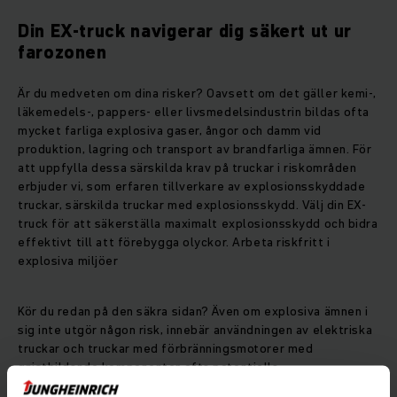
Din EX-truck navigerar dig säkert ut ur
farozonen
Är du medveten om dina risker? Oavsett om det gäller kemi-,
läkemedels-, pappers- eller livsmedelsindustrin bildas ofta
mycket farliga explosiva gaser, ångor och damm vid
produktion, lagring och transport av brandfarliga ämnen. För
att uppfylla dessa särskilda krav på truckar i riskområden
erbjuder vi, som erfaren tillverkare av explosionsskyddade
truckar, särskilda truckar med explosionsskydd. Välj din EX-
truck för att säkerställa maximalt explosionsskydd och bidra
effektivt till att förebygga olyckor. Arbeta riskfritt i
explosiva miljöer
Kör du redan på den säkra sidan? Även om explosiva ämnen i
sig inte utgör någon risk, innebär användningen av elektriska
truckar och truckar med förbränningsmotorer med
gnistbildande komponenter ofta potentiella
antändningskällor som kan bli riktigt farliga. Vi eliminerar