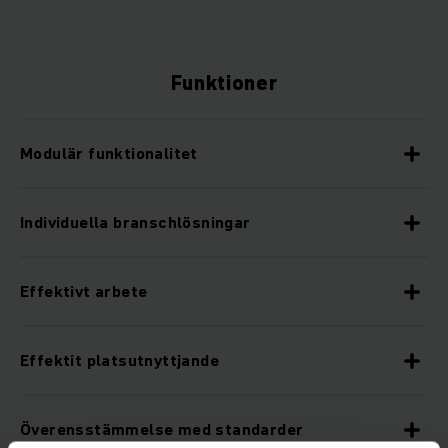
Funktioner
Modulär funktionalitet
Individuella branschlösningar
Effektivt arbete
Effektit platsutnyttjande
Överensstämmelse med standarder