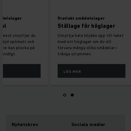
ådelslager
Statiskt smådelslager
sol
Ställage för höglager
tresol utnyttjar du
Utnyttja hela höjden upp till taket
 höjd optimalt och
med ett höglager om du vill
are kan plocka på
förvara många olika smådelar i
amtidigt.
trånga utrymmen.
LÄS MER
Nyhetsbrev
Sociala medier