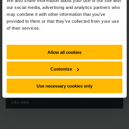
We also share information about your use of our site with
our social media, advertising and analytics partners who
may combine it with other information that you’ve
provided to them or that they’ve collected from your use
of their services.
Allow all cookies
Vill du arbeta som servicetekniker hos
oss?
Customize
Med över femtio års erfarenhet av truckservice erbjuder vi
dig ett fritt arbete med den senaste tekniken.
Use necessary cookies only
LÄS MER