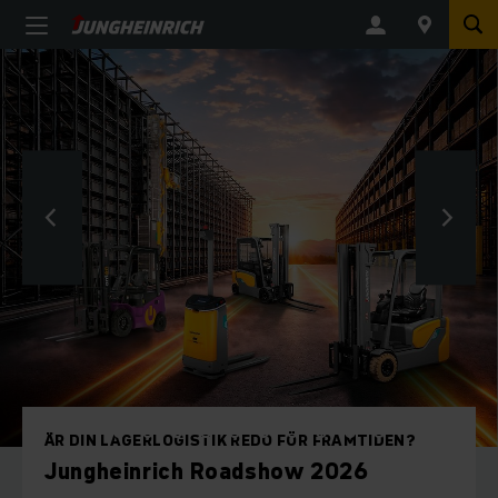
?
BYGGDA FÖR PRESTANDA
Nya el gaffeltruckarna EFG 2/2i 