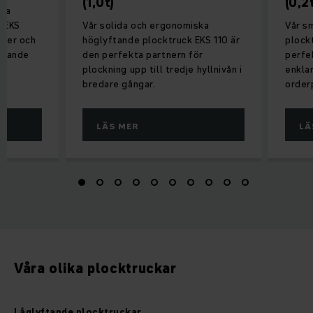
(1,0t)
(0,2
iva
n EKS
Vår solida och ergonomiska
Vår s
fter och
höglyftande plocktruck EKS 110 är
plock
rävande
den perfekta partnern för
perfek
plockning upp till tredje hyllnivån i
enkla
bredare gångar.
orderp
LÄS MER
LÄ
Våra olika plocktruckar
Låglyftande plocktruckar