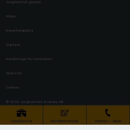
Jungheinrich globalt
Villkor
Integritetspolicy
Utgivare
Inställningar för nyhetsbrev
OpenLine
Cookies
© 2026 Jungheinrich Svenska AB
Call4Service
Kontaktformulär
Telefon – Växel