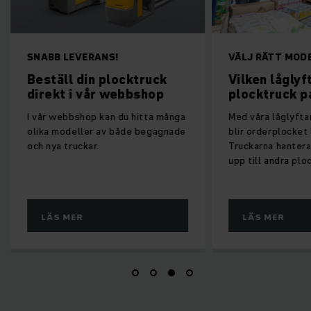
SNABB LEVERANS!
VÄLJ RÄTT MOD
Beställ din plocktruck
Vilken lågly
direkt i vår webbshop
plocktruck p
I vår webbshop kan du hitta många
Med våra låglyfta
olika modeller av både begagnade
blir orderplocket 
och nya truckar.
Truckarna hantera
upp till andra plo
LÄS MER
LÄS MER