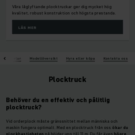
Våra låglyftande plocktruckar ger dig mycket hög
kvalitet, robust konstruktion och högsta prestanda.
LÄS MER
Fördelar
Modellöversikt
Hyra eller köpa
Kontakta oss
Plocktruck
Behöver du en effektiv och pålitlig
plocktruck?
Vid orderplock måste gränssnittet mellan människa och
maskin fungera optimalt. Med en plocktruck från oss
ökar du
plockhastigheten
på höjder upp till 11 m. Du får även
högre