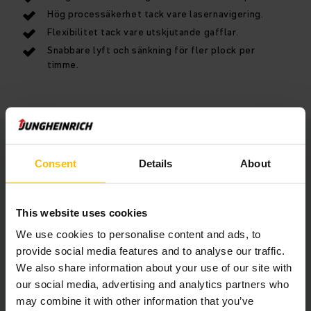
Hög processäkerhet tack vare lasernavigering.
Flexibilitet tack vare utskjutande gafflar.
Snabbare lyft och sänkning för fler plock per
timme.
Läs om varför du behöver en plocktruck
Consent
Details
About
This website uses cookies
We use cookies to personalise content and ads, to
provide social media features and to analyse our traffic.
We also share information about your use of our site with
our social media, advertising and analytics partners who
may combine it with other information that you’ve