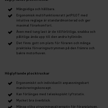
Mångsidiga och hållbara.
Ergonomisk multifunktionsratt jetPILOT med
intuitiva reglage är standardmonterad och ger
maximal förarkomfort.
Även med tung last är de tillförlitliga, snabba och
pålitliga ända upp till den andra hyllnivån.
Det finns gott om plats för föraren och många
praktiska förvaringsutrymmen på den främre och
bakre motorhuven.
Höglyftande plocktruckar
Ergonomiskt och individuellt anpassningsbart
manövreringskoncept.
Kan förlängas med teleskopiskt lyftstativ.
Mycket bra överblick.
Många olika utrustningsalternativ för förarplatsen.