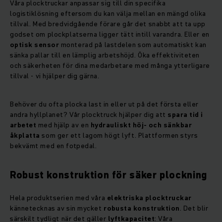
Våra plocktruckar anpassar sig till din specifika
logistiklösning eftersom du kan välja mellan en mängd olika
tillval. Med bredvidgående förare går det snabbt att ta upp
godset om plockplatserna ligger tätt intill varandra. Eller en
optisk sensor
monterad på lastdelen som automatiskt kan
sänka pallar till en lämplig arbetshöjd. Öka effektiviteten
och säkerheten för dina medarbetare med många ytterligare
tillval - vi hjälper dig gärna.
Behöver du ofta plocka last in eller ut på det första eller
andra hyllplanet? Vår plocktruck hjälper dig att
spara tid i
arbetet
med hjälp av en
hydrauliskt höj- och sänkbar
åkplatta
som ger ett lagom högt lyft. Plattformen styrs
bekvämt med en fotpedal.
Robust konstruktion för säker plockning
Hela produktserien med våra
elektriska plocktruckar
kännetecknas av sin mycket
robusta konstruktion
. Det blir
särskilt tydligt när det gäller
lyftkapacitet
: Våra