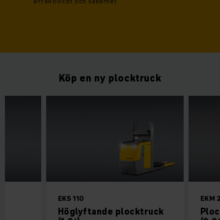
effektivitet och säkerhet
Köp en ny plocktruck
EKS 110
EKM 
Höglyftande plocktruck
Ploc