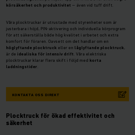
körsäkerhet och produktivitet
– även vid tuff drift.
Våra plocktruckar är utrustade med styrenheter som är
justerbara i höjd, PIN-aktivering och individuella körprogram
för att säkerställa både hög kvalitet i arbetet och extra
komfort för föraren. Oavsett om det handlar om en
höglyftande plocktruck
eller en
låglyftande plocktruck
,
är de
idealiska för intensiv drift
. Våra elektriska
plocktruckar klarar flera skift i följd med
korta
laddningstider
.
KONTAKTA OSS DIREKT
Plocktruck för ökad effektivitet och
säkerhet