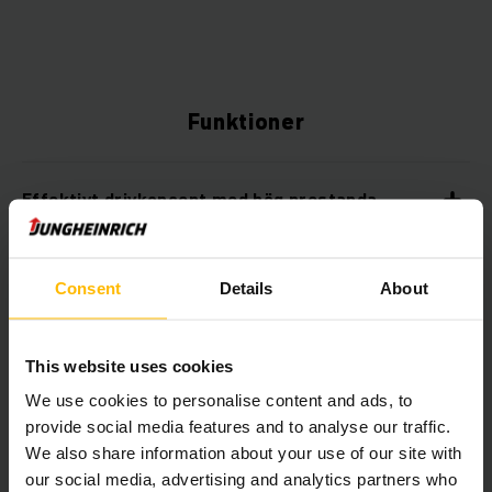
Funktioner
Effektivt drivkoncept med hög prestanda
Flexibelt byte mellan manövreringsalternativ
Consent
Details
About
Går att få med litiumjonteknik
This website uses cookies
We use cookies to personalise content and ads, to
Komfortladdningssystem för litiumjonbatterier
provide social media features and to analyse our traffic.
We also share information about your use of our site with
our social media, advertising and analytics partners who