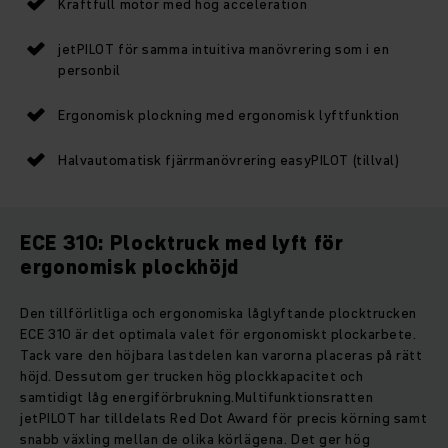
Kraftfull motor med hög acceleration
jetPILOT för samma intuitiva manövrering som i en
personbil
Ergonomisk plockning med ergonomisk lyftfunktion
Halvautomatisk fjärrmanövrering easyPILOT (tillval)
ECE 310: Plocktruck med lyft för
ergonomisk plockhöjd
Den tillförlitliga och ergonomiska låglyftande plocktrucken
ECE 310 är det optimala valet för ergonomiskt plockarbete.
Tack vare den höjbara lastdelen kan varorna placeras på rätt
höjd. Dessutom ger trucken hög plockkapacitet och
samtidigt låg energiförbrukning.Multifunktionsratten
jetPILOT har tilldelats Red Dot Award för precis körning samt
snabb växling mellan de olika körlägena. Det ger hög