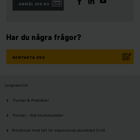
ANMÄL DIG NU
Har du några frågor?
KONTAKTA OSS
Jungheinrich
Truckar & Produkter
Truckar - Alla truckmodeller
Plocktruck med lyft för ergonomisk plockhöjd (1,0t)