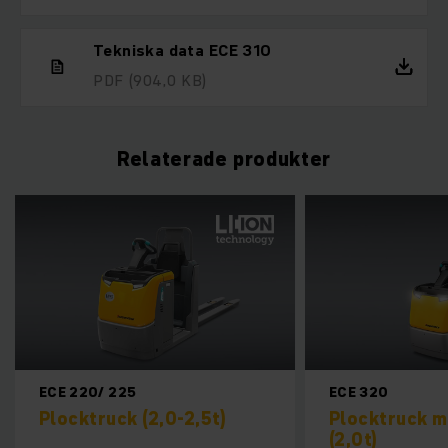
Tekniska data ECE 310
PDF
(904,0 KB)
Relaterade produkter
ECE 220/ 225
ECE 320
Plocktruck (2,0-2,5t)
Plocktruck med
(2,0t)