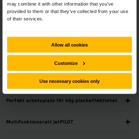
Hydrauliskt höjbar förarplattform (HP) (tillval)
may combine it with other information that you’ve
provided to them or that they’ve collected from your use
of their services.
Både bättre sikt och bättre synlighet
Allow all cookies
Robust konstruktion för krävande
driftsituationer
Customize
Centralt placerat indikerings- och
inställningsinstrument för optimal överblick
Use necessary cookies only
Perfekt arbetsplats för hög plockeffektivitet
Multifunktionsratt jetPILOT