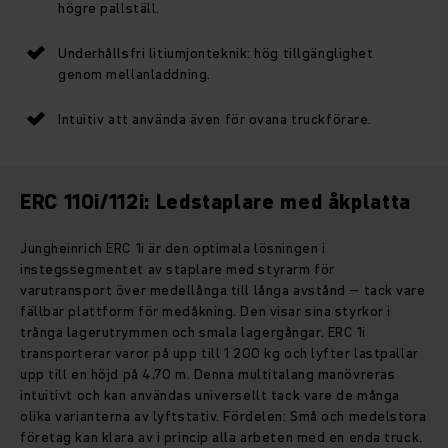
högre pallställ.
Underhållsfri litiumjonteknik: hög tillgänglighet
genom mellanladdning.
Intuitiv att använda även för ovana truckförare.
ERC 110i/112i: Ledstaplare med åkplatta
Jungheinrich ERC 1i är den optimala lösningen i
instegssegmentet av staplare med styrarm för
varutransport över medellånga till långa avstånd – tack vare
fällbar plattform för medåkning. Den visar sina styrkor i
trånga lagerutrymmen och smala lagergångar. ERC 1i
transporterar varor på upp till 1 200 kg och lyfter lastpallar
upp till en höjd på 4,70 m. Denna multitalang manövreras
intuitivt och kan användas universellt tack vare de många
olika varianterna av lyftstativ. Fördelen: Små och medelstora
företag kan klara av i princip alla arbeten med en enda truck.