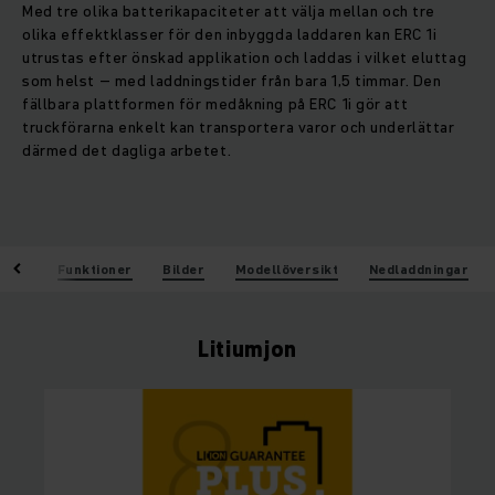
Med tre olika batterikapaciteter att välja mellan och tre
olika effektklasser för den inbyggda laddaren kan ERC 1i
utrustas efter önskad applikation och laddas i vilket eluttag
som helst – med laddningstider från bara 1,5 timmar. Den
fällbara plattformen för medåkning på ERC 1i gör att
truckförarna enkelt kan transportera varor och underlättar
därmed det dagliga arbetet.
kten
Funktioner
Bilder
Modellöversikt
Nedladdningar
Litiumjon