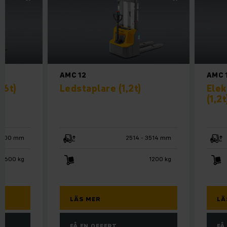
AMC 12
AMC 
,6t)
Ledstaplare (1,2t)
Elek
(1,2t
6000 mm
2514 - 3514 mm
 1600 kg
1200 kg
LÄS MER
LÄ
FÅ EN OFFERT
FÅ