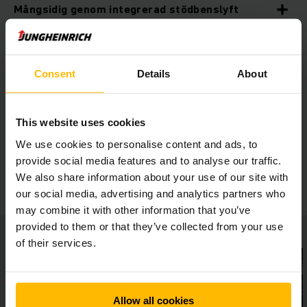
Mångsidig genom integrerad stödbenslyft
Variabel truckutrustning
Consent
Details
About
3 storlekar på batteriutrymmena för batterier
från 200 Ah till 465 Ah.
This website uses cookies
We use cookies to personalise content and ads, to
provide social media features and to analyse our traffic.
Extrautrustning
We also share information about your use of our site with
our social media, advertising and analytics partners who
may combine it with other information that you’ve
provided to them or that they’ve collected from your use
of their services.
Allow all cookies