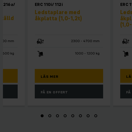
/ 216z/
ERC 110i/ 112i
ERC 1
Ledstaplare med
Led
tälld
åkplatta (1,0-1,2t)
åkpl
(1,0-
6200 mm
2300 - 4700 mm
 1600 kg
1000 - 1200 kg
LÄS MER
LÄ
FÅ EN OFFERT
FÅ