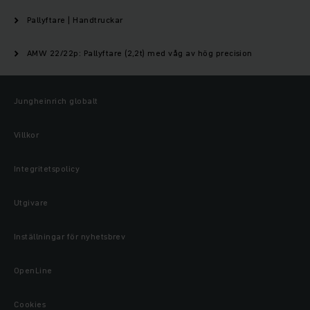
Pallyftare | Handtruckar
AMW 22/22p: Pallyftare (2,2t) med våg av hög precision
Jungheinrich globalt
Villkor
Integritetspolicy
Utgivare
Inställningar för nyhetsbrev
OpenLine
Cookies