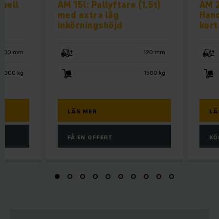
nuell
AM 15l: Pallyftare (1,5t)
AM 2
med extra låg
Hand
inkörningshöjd
kort
3000 mm
120 mm
1000 kg
1500 kg
LÄS MER
LÄ
FÅ EN OFFERT
KÖ