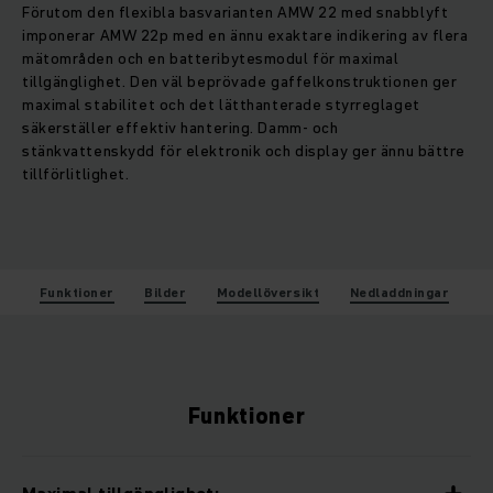
Förutom den flexibla basvarianten AMW 22 med snabblyft
imponerar AMW 22p med en ännu exaktare indikering av flera
mätområden och en batteribytesmodul för maximal
tillgänglighet. Den väl beprövade gaffelkonstruktionen ger
maximal stabilitet och det lätthanterade styrreglaget
säkerställer effektiv hantering. Damm- och
stänkvattenskydd för elektronik och display ger ännu bättre
tillförlitlighet.
Funktioner
Bilder
Modellöversikt
Nedladdningar
Funktioner
Maximal tillgänglighet: