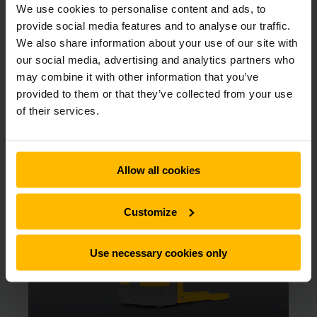
hyra ut för alla ändamål. Vår breda hyrflotta av truckar
We use cookies to personalise content and ads, to
innefattar allt från eldrivna pallyftare till skjutstativtruckar
provide social media features and to analyse our traffic.
och motviktstruckar. Du kan hyra truck av oss från bara 1 dag
We also share information about your use of our site with
och så länge du vill med flexibla hyresvillkor.
our social media, advertising and analytics partners who
may combine it with other information that you’ve
provided to them or that they’ve collected from your use
Här kan du välja vilken truck du vill
of their services.
hyra direkt online
Allow all cookies
Customize
Use necessary cookies only