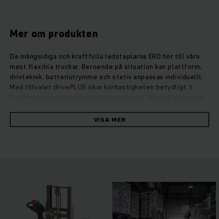
Mer om produkten
De mångsidiga och kraftfulla ledstaplarna ERD hör till våra
mest flexibla truckar. Beroende på situation kan plattform,
drivteknik, batteriutrymme och stativ anpassas individuellt.
Med tillvalet drivePLUS ökar körhastigheten betydligt. I
kombination med dubbelpallshanteringen, där två lastpallar
flyttas samtidigt, möjliggör detta mycket effektiv
godshantering. Utifrån sitt kompakta format är ERD smidiga
VISA MER
och därmed optimala även för lastning och lossning av
lastbilar. Den kraftfulla drivmotorn med trefas
växelströmsteknik ger kontinuerligt hög arbetskapacitet
samtidigt som energiförbrukningen hålls låg. Med
underhållsfria motorer utan kolborstar garanteras långa
drifttider. Den nödvändiga energin för detta får ERD antingen
från våra blysyrabatterier med lång livslängd eller vid
önskemål från våra innovativa litiumjonbatterier.