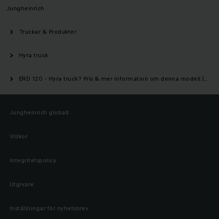
Jungheinrich
Truckar & Produkter
Hyra truck
ERD 120 - Hyra truck? Pris & mer information om denna modell | Jungheinrich
Jungheinrich globalt
Villkor
Integritetspolicy
Utgivare
Inställningar för nyhetsbrev