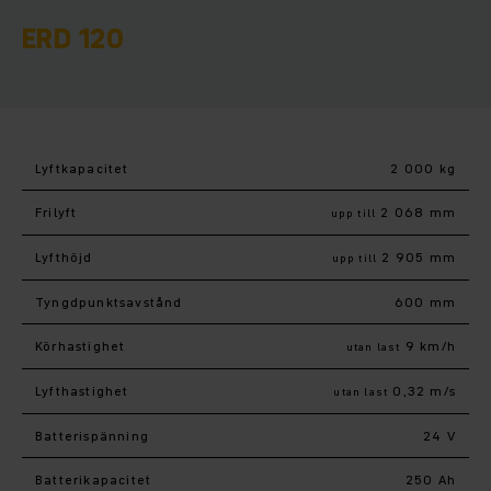
ERD 120
Lyftkapacitet
2 000 kg
Frilyft
2 068 mm
upp till
Lyfthöjd
2 905 mm
upp till
Tyngdpunktsavstånd
600 mm
Körhastighet
9 km/h
utan last
Lyfthastighet
0,32 m/s
utan last
Batterispänning
24 V
Batterikapacitet
250 Ah