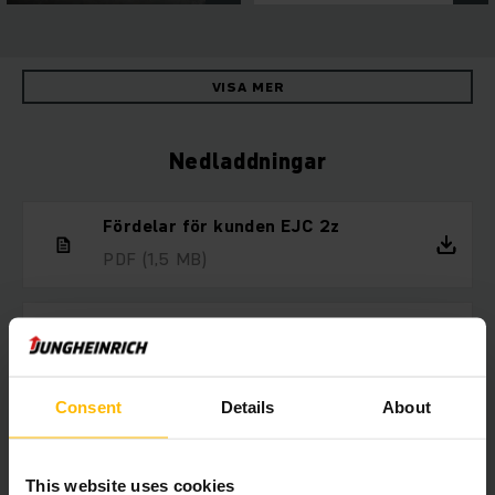
VISA MER
Nedladdningar
Fördelar för kunden EJC 2z
PDF
(1,5 MB)
Tekniska data EJC 2z
PDF
(778,1 KB)
Consent
Details
About
Hyr truck så länge du behöver
This website uses cookies