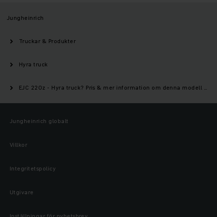
Jungheinrich
Truckar & Produkter
Hyra truck
EJC 220z - Hyra truck? Pris & mer information om denna modell | Jungheinrich
Jungheinrich globalt
Villkor
Integritetspolicy
Utgivare
Inställningar för nyhetsbrev