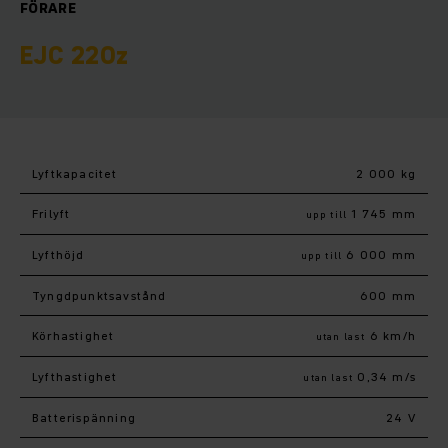
FÖRARE
EJC 220z
Lyftkapacitet
2 000 kg
Frilyft
1 745 mm
upp till
Lyfthöjd
6 000 mm
upp till
Tyngdpunktsavstånd
600 mm
Körhastighet
6 km/h
utan last
Lyfthastighet
0,34 m/s
utan last
Batterispänning
24 V