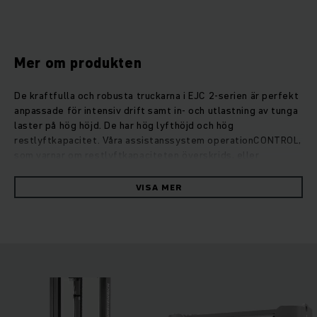
Mer om produkten
De kraftfulla och robusta truckarna i EJC 2-serien är perfekt
anpassade för intensiv drift samt in- och utlastning av tunga
laster på hög höjd. De har hög lyfthöjd och hög
restlyftkapacitet. Våra assistanssystem operationCONTROL,
som varnar om restlyftkapaciteten överskrids, eller
lyfthöjdsförvalet positionCONTROL garanterar dessutom
säker och effektiv godshantering. Tack vare den extra
VISA MER
stödbenslyften kan ojämnheter i golvet, trösklar och ramper
klaras utan problem. EJC 2z-truckarna kan även transportera
två lastpallar samtidigt, vilket gör att godshanteringen ökar
avsevärt. Energiförbrukningen för dessa robusta truckar är
riktigt låg. Detta tack vare den optimala samordningen
mellan styrtekniken och våra kraftfulla drivmotorer som inte
behöver mycket underhåll. Även lyftmotorn imponerar med
hög prestanda och låg ljudnivå, vilket ger mycket mjuk och