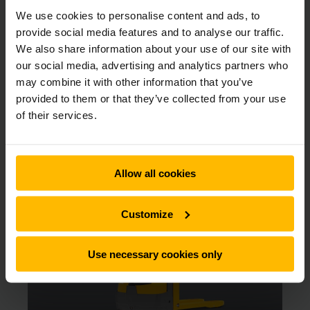
Om du önskar hyra truck har du kommit rätt. Vi har truckar att
hyra ut för alla ändamål. Vår breda hyrflotta av truckar
We use cookies to personalise content and ads, to
innefattar allt från eldrivna pallyftare till skjutstativtruckar
provide social media features and to analyse our traffic.
och motviktstruckar. Du kan hyra truck av oss från bara 1 dag
We also share information about your use of our site with
och så länge du vill med flexibla hyresvillkor.
our social media, advertising and analytics partners who
may combine it with other information that you’ve
provided to them or that they’ve collected from your use
of their services.
Här kan du välja vilken truck du vill
hyra direkt online
Allow all cookies
Customize
Use necessary cookies only