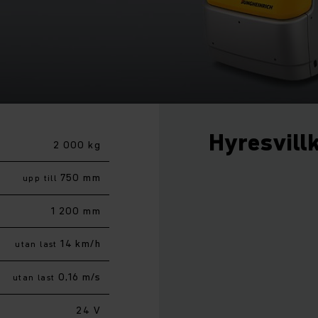
Hyresvill
2 000 kg
750 mm
upp till
1 200 mm
14 km/h
utan last
0,16 m/s
utan last
24 V