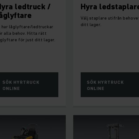
yra ledtruck /
Hyra ledstaplar
åglyftare
Välj staplare utifrån behovet
ditt lager.
i har låglyftare/ledtruckar
ör alla behov. Hitta rätt
åglyftare för just ditt lager.
SÖK HYRTRUCK
SÖK HYRTRUCK
ONLINE
ONLINE