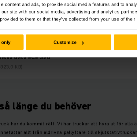
e content and ads, to provide social media features and to analy
 our site with our social media, advertising and analytics partn
 provided to them or that they’ve collected from your use of their
elar för kunden ECE 320
(1,5 MB)
 only
Customize
iska data ECE 320
(823,0 KB)
 så länge du behöver
uck har du kommit rätt. Vi har truckar att hyra ut för alla 
innefattar allt från eldrivna pallyftare till skjutstativtrucka