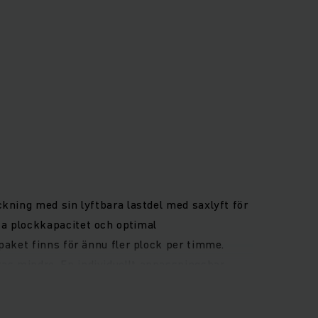
kning med sin lyftbara lastdel med saxlyft för
ta plockkapacitet och optimal
paket finns för ännu fler plock per timme.
as mindre. En individuellt anpassningsbar
tyrreglage. Den halvautomatiska styrningen på
r tillhör det förgångna.