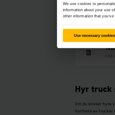
We use cookies to personalis
information about your use of
other information that you’ve
Förd
PDF
Use necessary cookies
Tekn
PDF
Hyr truck
Om du önskar hyra tr
hyrflotta av truckar 