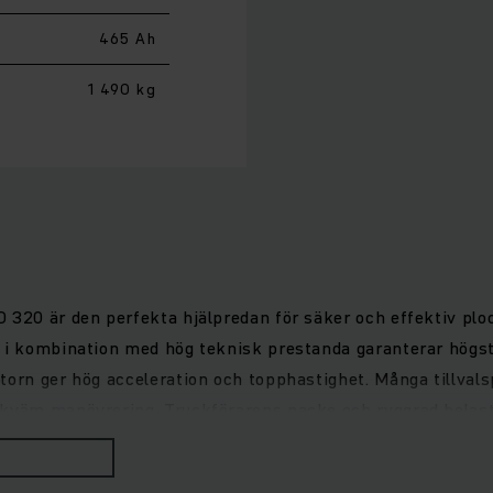
465 Ah
1 490 kg
 320 är den perfekta hjälpredan för säker och effektiv ploc
t i kombination med hög teknisk prestanda garanterar högs
torn ger hög acceleration och topphastighet. Många tillvals
ekväm manövrering. Truckförarens nacke och ryggrad belast
lättar arbetet tack vare den optimala placeringen av alla s
de plockprocesser med höga prestandakrav – onödiga sträcko