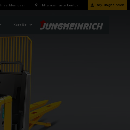
myJungheinrich
h världen över
Hitta närmaste kontor
Karriär
Kontakt & Om oss