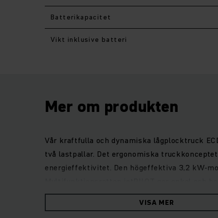
Batterikapacitet
Vikt inklusive batteri
Mer om produkten
Vår kraftfulla och dynamiska lågplocktruck ECD
två lastpallar. Det ergonomiska truckkoncepte
energieffektivitet. Den högeffektiva 3,2 kW-mo
Multifunktionsratten jetPILOT ger enkel och b
arbetsplats ger optimal sikt runt om och under
VISA MER
ECE med fjärrkontroll är perfekt för förbättra