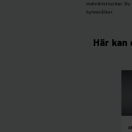
motviktstruckar. Du 
hyresvillkor.
Här kan d
F