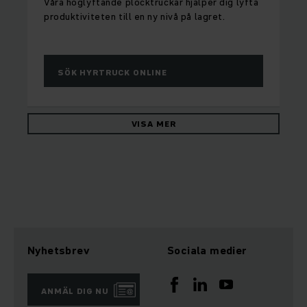
Våra höglyftande plocktruckar hjälper dig lyfta
produktiviteten till en ny nivå på lagret.
SÖK HYRTRUCK ONLINE
VISA MER
Nyhetsbrev
Sociala medier
ANMÄL DIG NU