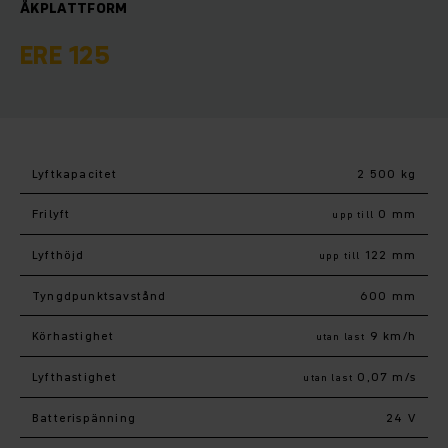
ÅKPLATTFORM
ERE 125
Lyftkapacitet
2 500 kg
Frilyft
0 mm
upp till
Lyfthöjd
122 mm
upp till
Tyngdpunktsavstånd
600 mm
Körhastighet
9 km/h
utan last
Lyfthastighet
0,07 m/s
utan last
Batterispänning
24 V