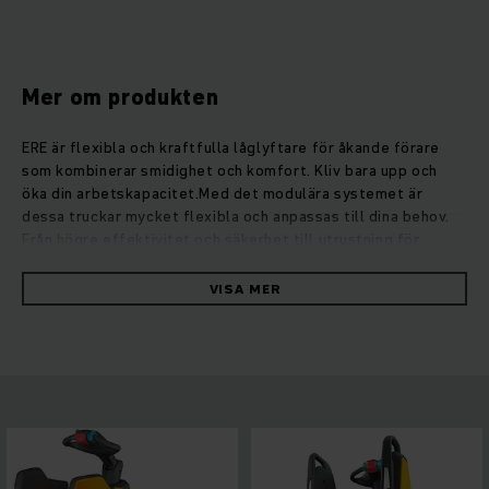
Mer om produkten
ERE är flexibla och kraftfulla låglyftare för åkande förare
som kombinerar smidighet och komfort. Kliv bara upp och
öka din arbetskapacitet.Med det modulära systemet är
dessa truckar mycket flexibla och anpassas till dina behov.
Från högre effektivitet och säkerhet till utrustning för
utomhusdrift - ERE kan anpassas till det mesta. ERE har fyra
olika plattformsvarianter och ergonomiska lösningar för dina
VISA MER
individuella behov. ERE uppnår hög hastighet och
acceleration genom ett kraftfullt drivkoncept för maximal
arbetskapacitet med en energibesparing på upp till 33 %.
Våra drivmotorer med trefas växelströmsteknik har hög
prestanda och snabba reaktionstider utan att förlora sin
smidighet.