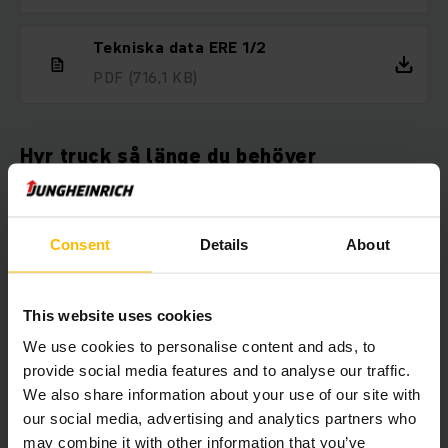
Tekniska data ERE 1/2
PDF
(716,1 KB)
Hyr truck så länge du behöver
Om du önskar hyra truck har du kommit rätt. Vi har truckar att
hyra ut för alla ändamål. Vår breda hyrflotta av truckar
innefattar allt från eldrivna pallyftare till skjutstativtruckar
Consent
Details
About
och motviktstruckar. Du kan hyra truck av oss från bara 1 dag
och så länge du vill med flexibla hyresvillkor.
This website uses cookies
We use cookies to personalise content and ads, to
provide social media features and to analyse our traffic.
Här kan du välja vilken truck du vill
We also share information about your use of our site with
hyra direkt online
our social media, advertising and analytics partners who
may combine it with other information that you’ve