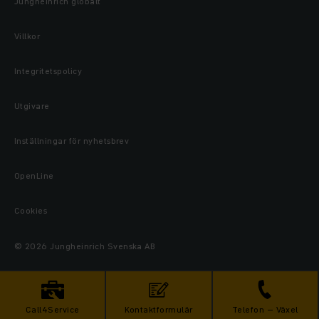
Jungheinrich globalt
Villkor
Integritetspolicy
Utgivare
Inställningar för nyhetsbrev
OpenLine
Cookies
© 2026 Jungheinrich Svenska AB
Call4Service
Kontaktformulär
Telefon – Växel