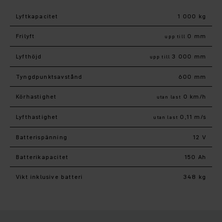
Lyftkapacitet
1 000 kg
Frilyft
0 mm
upp till
Lyfthöjd
3 000 mm
upp till
Tyngdpunktsavstånd
600 mm
Körhastighet
0 km/h
utan last
Lyfthastighet
0,11 m/s
utan last
Batterispänning
12 V
Batterikapacitet
150 Ah
Vikt inklusive batteri
348 kg