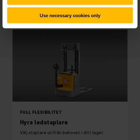
SÖK HYRTRUCK ONLINE
Use necessary cookies only
FULL FLEXIBILITET
Hyra ledstaplare
Välj staplare utifrån behovet i ditt lager.