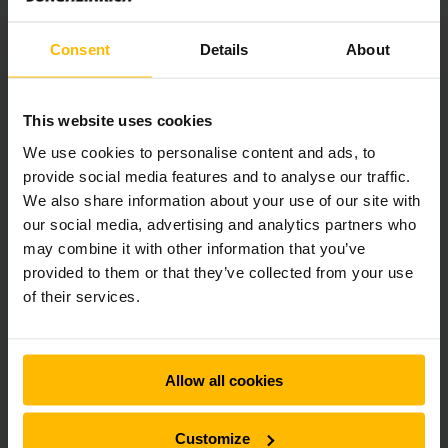
hyra direkt online
Consent
Details
About
This website uses cookies
We use cookies to personalise content and ads, to
provide social media features and to analyse our traffic.
We also share information about your use of our site with
our social media, advertising and analytics partners who
may combine it with other information that you’ve
provided to them or that they’ve collected from your use
of their services.
FULL FLEXIBILITET
Hyra ledtruck / låglyftare
Vi har låglyftare/ledtruckar för alla behov. Hitta
Allow all cookies
rätt låglyftare för just ditt lager.
Customize