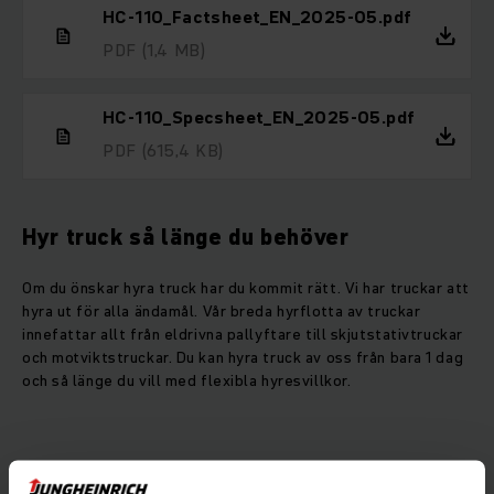
HC-110_Factsheet_EN_2025-05.pdf
PDF
(1,4 MB)
HC-110_Specsheet_EN_2025-05.pdf
PDF
(615,4 KB)
Hyr truck så länge du behöver
Om du önskar hyra truck har du kommit rätt. Vi har truckar att
hyra ut för alla ändamål. Vår breda hyrflotta av truckar
innefattar allt från eldrivna pallyftare till skjutstativtruckar
och motviktstruckar. Du kan hyra truck av oss från bara 1 dag
och så länge du vill med flexibla hyresvillkor.
Här kan du välja vilken truck du vill