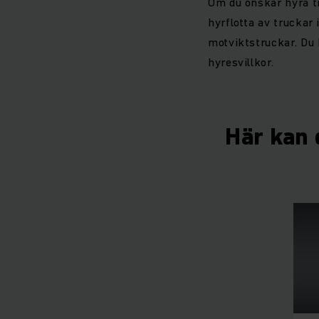
Om du önskar hyra tr
hyrflotta av truckar 
motviktstruckar. Du 
hyresvillkor.
Här kan d