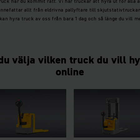
uck har du kommit rätt. Vi har truckar att hyra ut för alla 
innefattar allt från eldrivna pallyftare till skjutstativtrucka
kan hyra truck av oss från bara 1 dag och så länge du vill me
u välja vilken truck du vill h
online