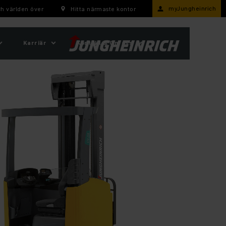
myJungheinrich
h världen över
Hitta närmaste kontor
Karriär
Kontakt & Om oss