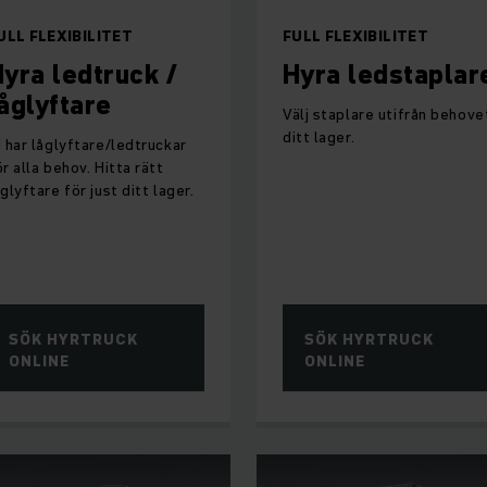
ULL FLEXIBILITET
FULL FLEXIBILITET
yra ledtruck /
Hyra ledstaplar
åglyftare
Välj staplare utifrån behovet
ditt lager.
i har låglyftare/ledtruckar
ör alla behov. Hitta rätt
åglyftare för just ditt lager.
SÖK HYRTRUCK
SÖK HYRTRUCK
ONLINE
ONLINE