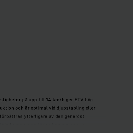
astigheter på upp till 14 km/h ger ETV hög
ktion och är optimal vid djupstapling eller
örbättras ytterligare av den generöst
tidigt som energiförbrukningen minskas.
dseffektiv drift.