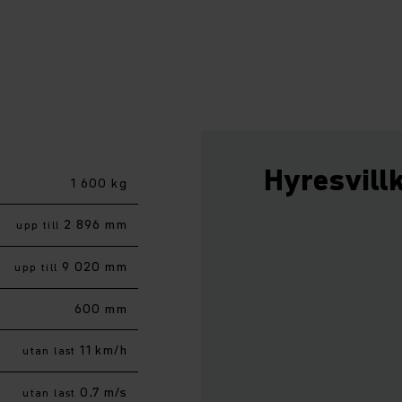
Hyresvill
1 600 kg
2 896 mm
upp till
9 020 mm
upp till
600 mm
11 km/h
utan last
0,7 m/s
utan last