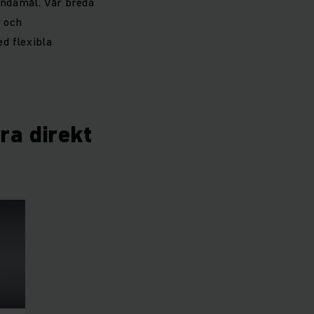
ändamål. Vår breda
r och
d flexibla
yra direkt