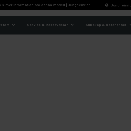
is & mer information om denna modell | Jungheinrich
Jungheinric
ystem
Service & Reservdelar
Kunskap & Referenser