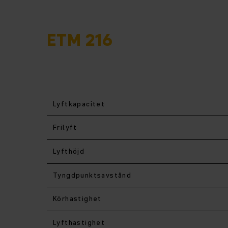
SKJUTSTATIVTRUCK
ETM 216
Lyftkapacitet
Frilyft
Lyfthöjd
Tyngdpunktsavstånd
Körhastighet
Lyfthastighet