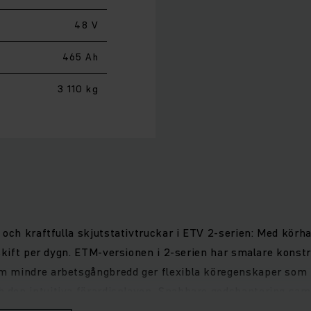
48 V
465 Ah
3 110 kg
 och kraftfulla skjutstativtruckar i ETV 2-serien: Med körh
skift per dygn. ETM-versionen i 2-serien har smalare konstru
 mindre arbetsgångbredd ger flexibla köregenskaper som f
 den intuitiva förardisplayen. Snabbare godshantering sam
rialternativ gör våra skjutstativtruckar optimala för kostna