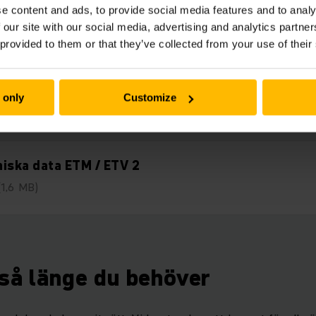
Nedladdningar
e content and ads, to provide social media features and to analy
 our site with our social media, advertising and analytics partn
 provided to them or that they’ve collected from your use of their
elar för kunden ETM / ETV 2
 only
Customize
(3,0 MB)
iska data ETM / ETV 2
(1,6 MB)
 så länge du behöver