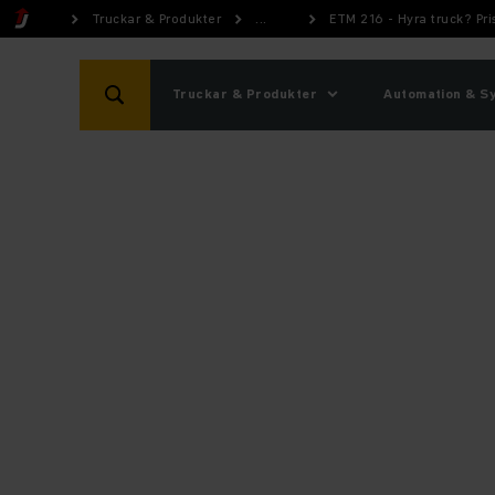
Truckar & Produkter
...
ETM 216 - Hyra truck? Pr
Truckar & Produkter
Automation & S
Shop