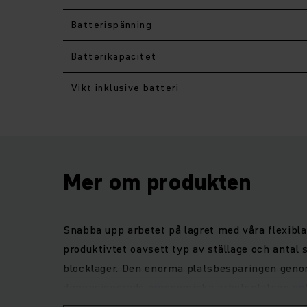
Batterispänning
Batterikapacitet
Vikt inklusive batteri
Mer om produkten
Snabba upp arbetet på lagret med våra flexibla
produktivtet oavsett typ av ställage och antal 
blocklager. Den enorma platsbesparingen genom
dimensionerade ergonomiska arbetsplatsen och
Avancerad driv- och styrteknik samt olika batte