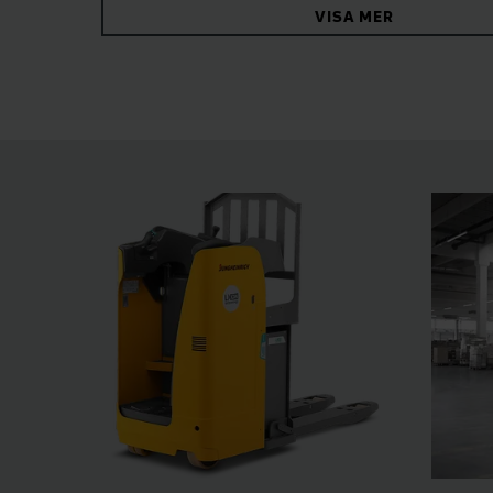
VISA MER
kraftpaket alltid redo, även vid flerskiftsdrift