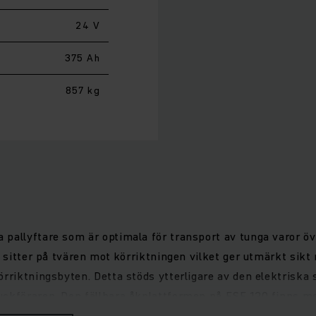
24 V
375 Ah
857 kg
 pallyftare som är optimala för transport av tunga varor ö
n sitter på tvären mot körriktningen vilket ger utmärkt sik
örriktningsbyten. Detta stöds ytterligare av den elektrisk
ckföraren. Den fällbara åkplattformen på ESE 120 finns med
säkerställer hög körhastighet och snabb acceleration. Med v