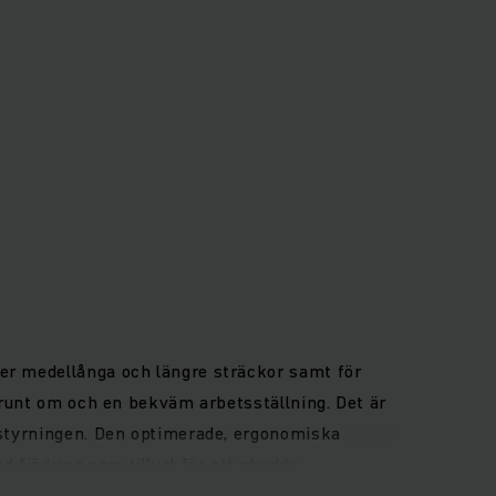
ver medellånga och längre sträckor samt för
t runt om och en bekväm arbetsställning. Det är
a styrningen. Den optimerade, ergonomiska
 fjädring som tillval för att skydda
år litiumjonteknik (tillval) är dessa bekväma