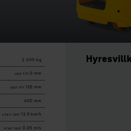
Hyresvill
2 000 kg
0 mm
upp till
125 mm
upp till
600 mm
12,5 km/h
utan last
0,05 m/s
utan last