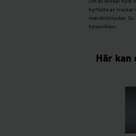
Om du önskar hyra tr
hyrflotta av truckar 
motviktstruckar. Du 
hyresvillkor.
Här kan d