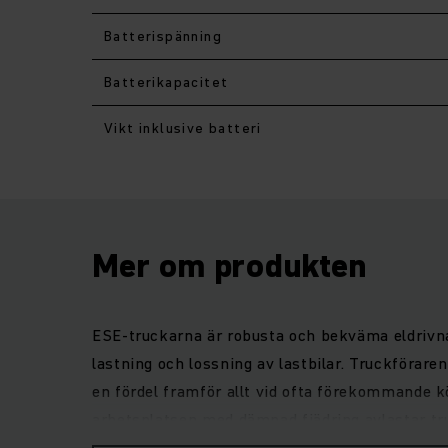
Batterispänning
Batterikapacitet
Vikt inklusive batteri
Mer om produkten
ESE-truckarna är robusta och bekväma eldrivna
lastning och lossning av lastbilar. Truckförare
en fördel framför allt vid ofta förekommande k
arbetsplatsen med dämpad fjädring avlastar tru
truckföraren mot stötar. Den kraftfulla motorn 