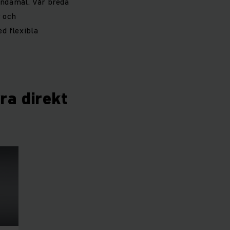
ändamål. Vår breda
r och
d flexibla
yra direkt