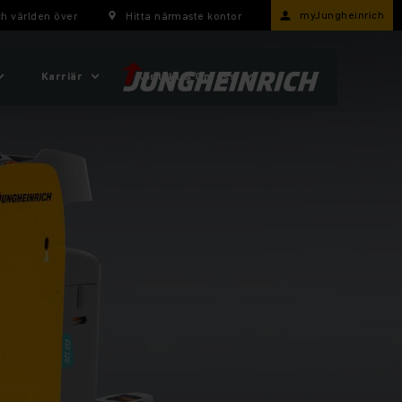
myJungheinrich
h världen över
Hitta närmaste kontor
Karriär
Kontakt & Om oss