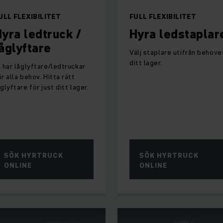
ULL FLEXIBILITET
FULL FLEXIBILITET
yra ledtruck /
Hyra ledstaplar
åglyftare
Välj staplare utifrån behovet
ditt lager.
i har låglyftare/ledtruckar
ör alla behov. Hitta rätt
åglyftare för just ditt lager.
SÖK HYRTRUCK
SÖK HYRTRUCK
ONLINE
ONLINE