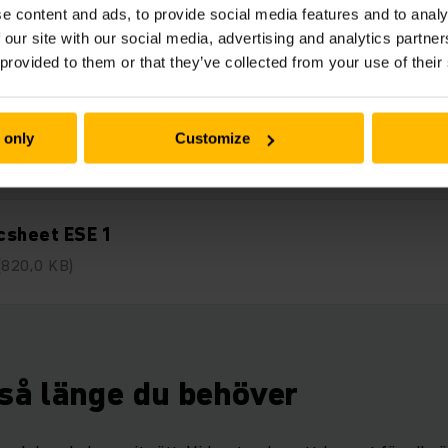
Nedladdningar
e content and ads, to provide social media features and to analy
 our site with our social media, advertising and analytics partn
 provided to them or that they’ve collected from your use of their
sheet ESE 1
 only
Customize
(1,2 MB)
csheet ESE 1
(820,0 KB)
 så länge du behöver