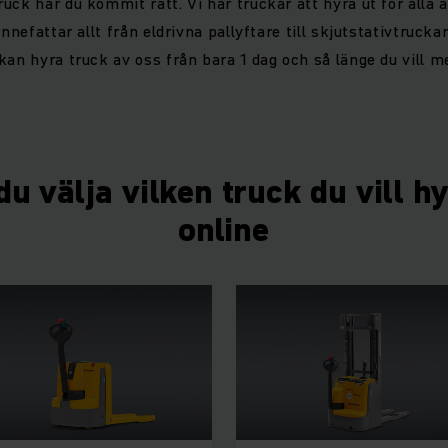
uck har du kommit rätt. Vi har truckar att hyra ut för alla 
innefattar allt från eldrivna pallyftare till skjutstativtrucka
kan hyra truck av oss från bara 1 dag och så länge du vill me
u välja vilken truck du vill h
online