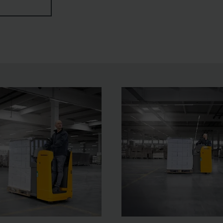
. Detta tack vare korta laddningstider och snabba mellanladd