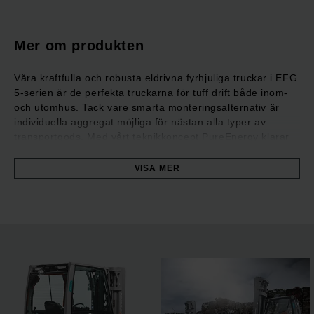
Mer om produkten
Våra kraftfulla och robusta eldrivna fyrhjuliga truckar i EFG
5-serien är de perfekta truckarna för tuff drift både inom-
och utomhus. Tack vare smarta monteringsalternativ är
individuella aggregat möjliga för nästan alla typer av
transportgods. Med vårt teknikkoncept PureEnergy klarar
de högpresterande truckarna alltid av de här uppgifterna
med optimal energi- och kostnadseffektivitet. Mätningar
VISA MER
enligt VDI-cykler bevisar följande: Vid maximal
arbetskapacitet förbrukar de upp till 20 % mindre energi än
likvärdiga konkurrentmodeller. Det kompakta lyftstativet
med utökad sikt runt trucken samt intuitiv styrning som
anpassas individuellt till varje truckförare och applikation
möjliggör optimal prestanda vid varje körning. Många
assistanssystem och utrustningsalternativ ger säkert och
effektivt arbete även under extrema förhållanden. EFG 5-
serien har utmärkt ergonomi och är riktiga kraftpaket för
krävande drift.