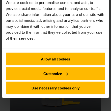
We use cookies to personalise content and ads, to
innefattar allt från eldrivna pallyftare till skjutstativtruckar
provide social media features and to analyse our traffic.
och motviktstruckar. Du kan hyra truck av oss från bara 1
We also share information about your use of our site with
dag och så länge du vill med flexibla hyresvillkor.
our social media, advertising and analytics partners who
may combine it with other information that you’ve
provided to them or that they’ve collected from your use
of their services.
Här kan du välja vilken truck du vill
hyra direkt online
Allow all cookies
Customize
Use necessary cookies only