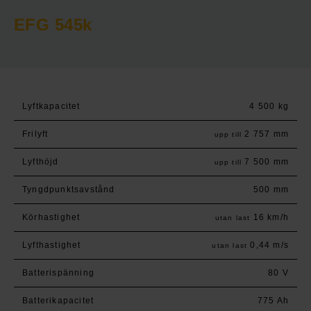
EFG 545k
Lyftkapacitet
4 500 kg
Frilyft
2 757 mm
upp till
Lyfthöjd
7 500 mm
upp till
Tyngdpunktsavstånd
500 mm
Körhastighet
16 km/h
utan last
Lyfthastighet
0,44 m/s
utan last
Batterispänning
80 V
Batterikapacitet
775 Ah