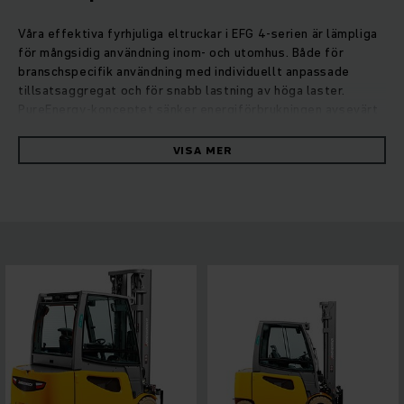
Våra effektiva fyrhjuliga eltruckar i EFG 4-serien är lämpliga
för mångsidig användning inom- och utomhus. Både för
branschspecifik användning med individuellt anpassade
tillsatsaggregat och för snabb lastning av höga laster.
PureEnergy-konceptet sänker energiförbrukningen avsevärt
och garanterar högsta effektivitet tack vare modern
växelströmsteknik i kombination med kompakt styrning och
VISA MER
hydraulik. Mätningar av VDI-cykler bevisar: Vid maximal
produktivitet förbrukar vår EFG 4-serie upp till 10 % mindre
energi än likvärdiga konkurrentmodeller.Det kompakta
stativet med utökat synfält ger föraren utmärkt sikt.
Individuellt inställbara styrreglage ger hög flexibilitet och
säkerhet. Motviktstruckarna i EFG 4-serien är lättkörda och
har utmärkt ergonomi. De är effektiva kraftpaket för många
olika uppgifter.