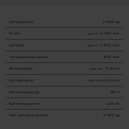
Lyftkapacitet
2 500 kg
Frilyft
2 700 mm
upp till
Lyfthöjd
7 500 mm
upp till
Tyngdpunktsavstånd
500 mm
Körhastighet
17 km/h
utan last
Lyfthastighet
0,63 m/s
utan last
Batterispänning
80 V
Batterikapacitet
620 Ah
Vikt inklusive batteri
4 555 kg