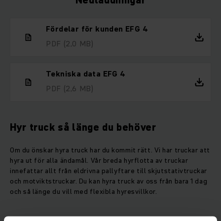
Nedladdningar
Fördelar för kunden EFG 4
PDF
(2,0 MB)
Tekniska data EFG 4
PDF
(2,6 MB)
Hyr truck så länge du behöver
Om du önskar hyra truck har du kommit rätt. Vi har truckar att
hyra ut för alla ändamål. Vår breda hyrflotta av truckar
innefattar allt från eldrivna pallyftare till skjutstativtruckar
och motviktstruckar. Du kan hyra truck av oss från bara 1 dag
och så länge du vill med flexibla hyresvillkor.