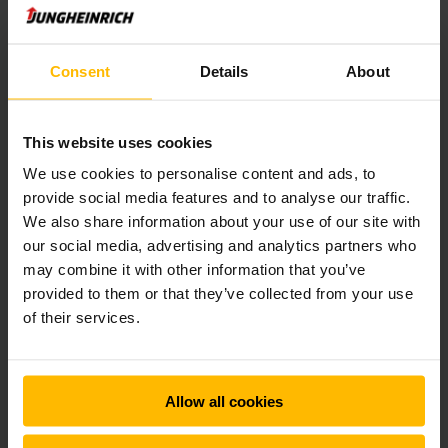
Här kan du välja vilken truck du vill
hyra direkt online
Consent
Details
About
This website uses cookies
We use cookies to personalise content and ads, to
provide social media features and to analyse our traffic.
We also share information about your use of our site with
our social media, advertising and analytics partners who
may combine it with other information that you’ve
provided to them or that they’ve collected from your use
of their services.
FULL FLEXIBILITET
Hyra ledtruck / låglyftare
Allow all cookies
Vi har låglyftare/ledtruckar för alla behov. Hitta
rätt låglyftare för just ditt lager.