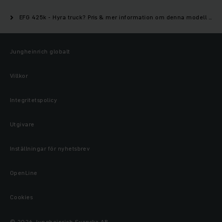
EFG 425k - Hyra truck? Pris & mer information om denna modell | Jungheinrich
Jungheinrich globalt
Villkor
Integritetspolicy
Utgivare
Inställningar för nyhetsbrev
OpenLine
Cookies
© 2026 Jungheinrich Svenska AB