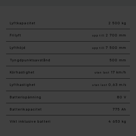
Lyftkapacitet
2 500 kg
Frilyft
2 700 mm
upp till
Lyfthöjd
7 500 mm
upp till
Tyngdpunktsavstånd
500 mm
Körhastighet
17 km/h
utan last
Lyfthastighet
0,63 m/s
utan last
Batterispänning
80 V
Batterikapacitet
775 Ah
Vikt inklusive batteri
4 653 kg