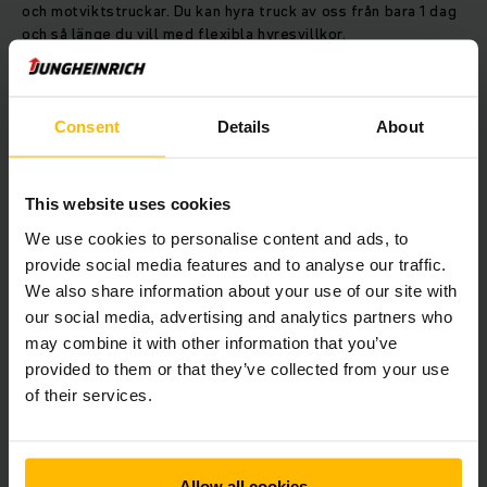
och motviktstruckar. Du kan hyra truck av oss från bara 1 dag
och så länge du vill med flexibla hyresvillkor.
Consent
Details
About
Här kan du välja vilken truck du vill
hyra direkt online
This website uses cookies
We use cookies to personalise content and ads, to
provide social media features and to analyse our traffic.
We also share information about your use of our site with
our social media, advertising and analytics partners who
may combine it with other information that you’ve
provided to them or that they’ve collected from your use
of their services.
Allow all cookies