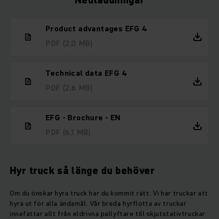
Nedladdningar
Product advantages EFG 4
PDF
(2,0 MB)
Technical data EFG 4
PDF
(2,6 MB)
EFG - Brochure - EN
PDF
(6,1 MB)
Hyr truck så länge du behöver
Om du önskar hyra truck har du kommit rätt. Vi har truckar att
hyra ut för alla ändamål. Vår breda hyrflotta av truckar
innefattar allt från eldrivna pallyftare till skjutstativtruckar