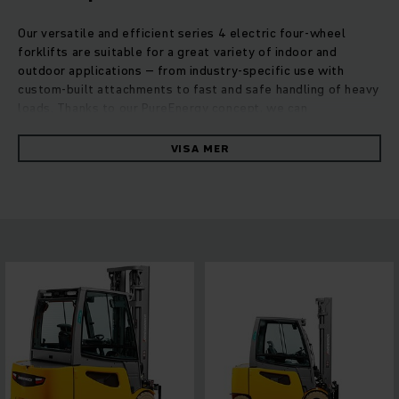
Our versatile and efficient series 4 electric four-wheel
forklifts are suitable for a great variety of indoor and
outdoor applications – from industry-specific use with
custom-built attachments to fast and safe handling of heavy
loads. Thanks to our PureEnergy concept, we can
significantly reduce energy consumption and guarantee
maximum efficiency through the most advanced 3-phase AC
VISA MER
technology combined with compact control and hydraulic
units. Based on test results according to VDI cycle, our
series 4 EFG consume up to 10 per cent less energy than
comparable models. The compact lift mast with extended
field of vision lets your driver benefit from the best all-
round visibility available in the market. Other individually
adjustable controls guarantee flexibility and safety.
Ergonomically perfected and intuitively steerable, the
series 4 EFG trucks are our universal power horses for
demanding operations.