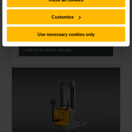
FULL FLEXIBILITET
Hyra ledtruck / låglyftare
Customize
Vi har låglyftare/ledtruckar för alla behov. Hitta
rätt låglyftare för just ditt lager.
Use necessary cookies only
SÖK HYRTRUCK ONLINE