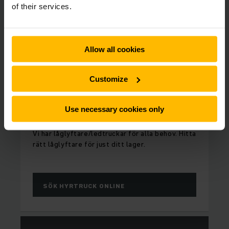
of their services.
Allow all cookies
Customize
FULL FLEXIBILITET
Use necessary cookies only
Hyra ledtruck / låglyftare
Vi har låglyftare/ledtruckar för alla behov. Hitta
rätt låglyftare för just ditt lager.
SÖK HYRTRUCK ONLINE