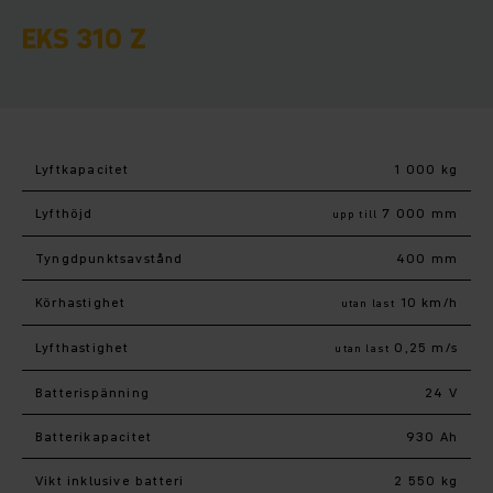
EKS 310 Z
Lyftkapacitet
1 000 kg
Lyfthöjd
7 000 mm
upp till
Tyngdpunktsavstånd
400 mm
Körhastighet
10 km/h
utan last
Lyfthastighet
0,25 m/s
utan last
Batterispänning
24 V
Batterikapacitet
930 Ah
Vikt inklusive batteri
2 550 kg