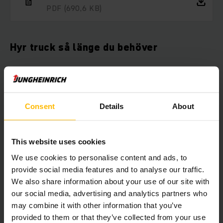
PDF
(690,6 KB)
Hyr truck så länge du behöver
Om du önskar hyra truck har du kommit rätt. Vi har truckar att
hyra ut för alla ändamål. Vår breda hyrflotta av truckar
innefattar allt från eldrivna pallyftare till skjutstativtruckar
och motviktstruckar. Du kan hyra truck av oss från bara 1 dag
Consent
Details
About
och så länge du vill med flexibla hyresvillkor.
This website uses cookies
Här kan du välja vilken truck du vill
We use cookies to personalise content and ads, to
hyra direkt online
provide social media features and to analyse our traffic.
We also share information about your use of our site with
our social media, advertising and analytics partners who
may combine it with other information that you’ve
provided to them or that they’ve collected from your use