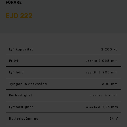
FÖRARE
EJD 222
Lyftkapacitet
2 200 kg
Frilyft
2 068 mm
upp till
Lyfthöjd
2 905 mm
upp till
Tyngdpunktsavstånd
600 mm
Körhastighet
6 km/h
utan last
Lyfthastighet
0,25 m/s
utan last
Batterispänning
24 V