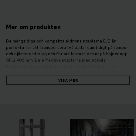
Mer om produkten
De mångsidiga och kompakta eldrivna staplarna EJD är
perfekta för att transportera två pallar samtidigt på ramper
och ojämnt underlag och för att lasta in och ur på höjder upp
till 2 905 mm. De effektiva staplarna med stabila
köregenskaper är otroligt smidiga, även på trånga lager.
Eftersom EJD kan ta två lastpallar samtidigt är den dubbelt
så snabb som traditionella truckar. Intelligenta
VISA MER
assistanssystem, lång säkerhetsstyrarm med 4-stegs
fotskydd, reflexer och optimal sikt över gaffelspetsarna ger
maximal arbetssäkerhet. Den moderna drivmotorn med
trefas växelströmsteknik är imponerande stark, den har hög
verkningsgrad och är optimalt energieffektiv. Tre
körprogram som kan väljas flexibelt och en känslig
proportionalhydraulik för kontrollerad lyftning och sänkning
som standard gör det möjligt att arbeta bekvämt.