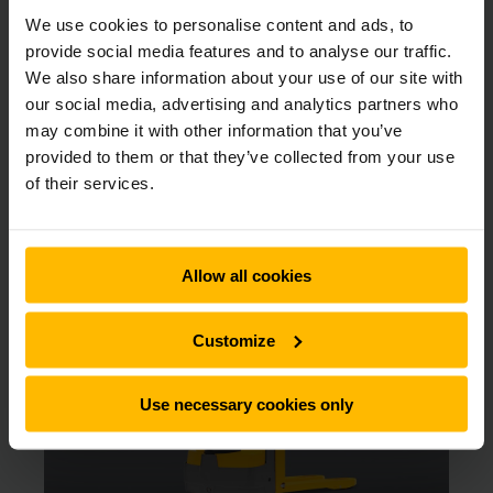
Om du önskar hyra truck har du kommit rätt. Vi har truckar att
hyra ut för alla ändamål. Vår breda hyrflotta av truckar
We use cookies to personalise content and ads, to
innefattar allt från eldrivna pallyftare till skjutstativtruckar
provide social media features and to analyse our traffic.
och motviktstruckar. Du kan hyra truck av oss från bara 1 dag
We also share information about your use of our site with
och så länge du vill med flexibla hyresvillkor.
our social media, advertising and analytics partners who
may combine it with other information that you’ve
provided to them or that they’ve collected from your use
of their services.
Här kan du välja vilken truck du vill
hyra direkt online
Allow all cookies
Customize
Use necessary cookies only