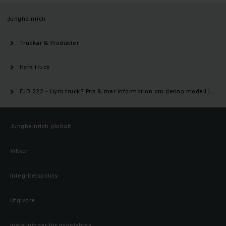
Jungheinrich
Truckar & Produkter
Hyra truck
EJD 222 - Hyra truck? Pris & mer information om denna modell | Jungheinrich
Jungheinrich globalt
Villkor
Integritetspolicy
Utgivare
Inställningar för nyhetsbrev