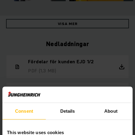
VISA MER
Nedladdningar
Fördelar för kunden EJD 1/2
PDF
(1,3 MB)
Tekniska data EJD 1/2
PDF
(551,7 KB)
Consent
Details
About
Hyr truck så länge du behöver
This website uses cookies