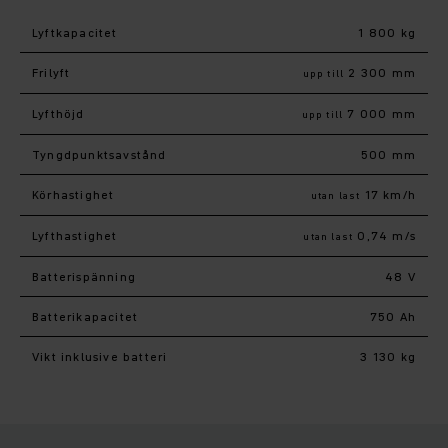
Lyftkapacitet
1 800 kg
Frilyft
2 300 mm
upp till
Lyfthöjd
7 000 mm
upp till
Tyngdpunktsavstånd
500 mm
Körhastighet
17 km/h
utan last
Lyfthastighet
0,74 m/s
utan last
Batterispänning
48 V
Batterikapacitet
750 Ah
Vikt inklusive batteri
3 130 kg