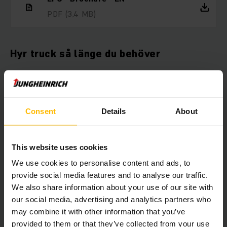
PDF
(3,4 MB)
Hyr truck så länge du behöver
Om du önskar hyra truck har du kommit rätt. Vi har truckar att
hyra ut för alla ändamål. Vår breda hyrflotta av truckar
innefattar allt från eldrivna pallyftare till skjutstativtruckar
och motviktstruckar. Du kan hyra truck av oss från bara 1 dag
Consent
Details
About
och så länge du vill med flexibla hyresvillkor.
This website uses cookies
We use cookies to personalise content and ads, to
Här kan du välja vilken truck du vill
provide social media features and to analyse our traffic.
hyra direkt online
We also share information about your use of our site with
our social media, advertising and analytics partners who
may combine it with other information that you’ve
provided to them or that they’ve collected from your use