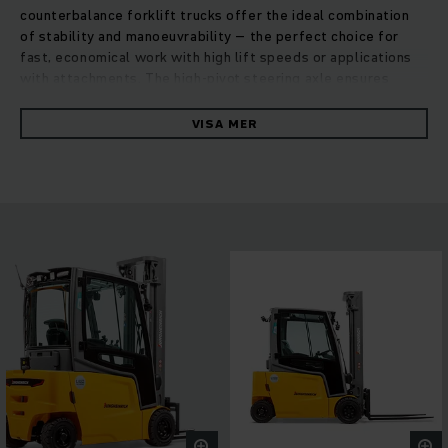
counterbalance forklift trucks offer the ideal combination
of stability and manoeuvrability – the perfect choice for
fast, economical work with high lift speeds or applications
with attachments. The high-pivot steering axle ensures
optimum weight distribution, resulting in maximum stability
and ride safety, even on uneven ground. In addition to the
VISA MER
powerful hydraulics, maintenance-free lithium-ion batteries
with fast booster charging guarantee your truck operates at
full power at all times with a permanently high performance.
The compact mast gives the operator excellent visibility of
the load, while the narrow steering column provides more
legroom and the high-resolution full-colour display ensures
relaxed and fatigue-free working.