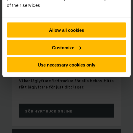
of their services.
Allow all cookies
Customize
FULL FLEXIBILITET
Use necessary cookies only
Hyra ledtruck / låglyftare
Vi har låglyftare/ledtruckar för alla behov. Hitta
rätt låglyftare för just ditt lager.
SÖK HYRTRUCK ONLINE