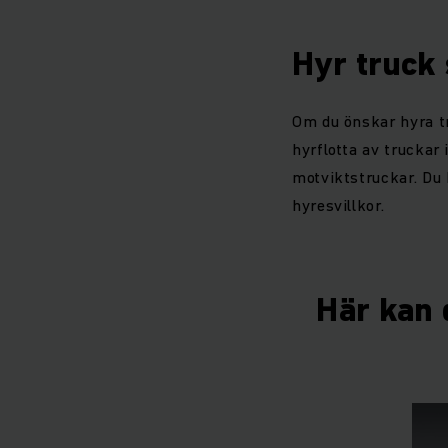
Hyr truck
Om du önskar hyra tr
hyrflotta av truckar 
motviktstruckar. Du 
hyresvillkor.
Här kan d