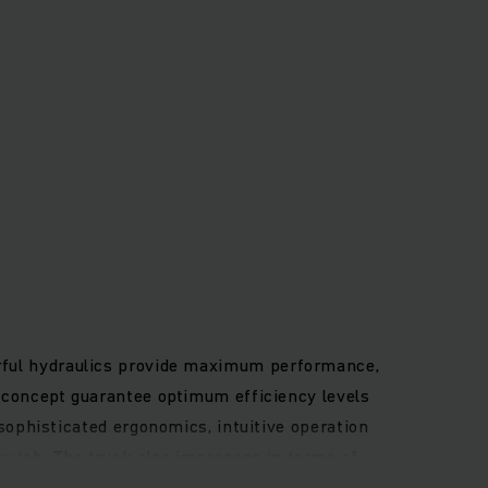
werful hydraulics provide maximum performance,
concept guarantee optimum efficiency levels
ophisticated ergonomics, intuitive operation
ry job. The truck also impresses in terms of
lance forklift truck thanks to fast booster