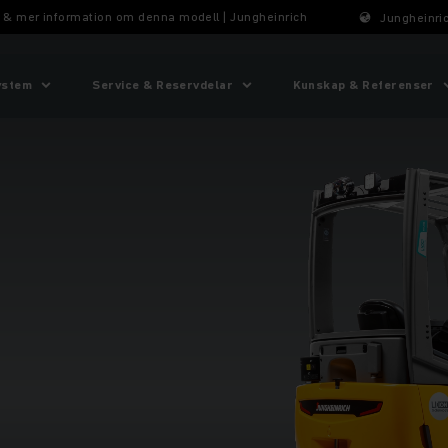
is & mer information om denna modell | Jungheinrich
Jungheinric
ystem
Service & Reservdelar
Kunskap & Referenser