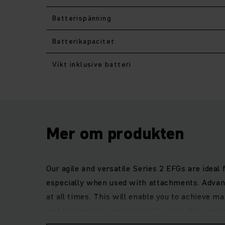
Batterispänning
Batterikapacitet
Vikt inklusive batteri
Mer om produkten
Our agile and versatile Series 2 EFGs are idea
especially when used with attachments. Advan
at all times. This will enable you to achieve
and the best all-round visibility with the comp
energy efficiency: with lithium-ion batteries y