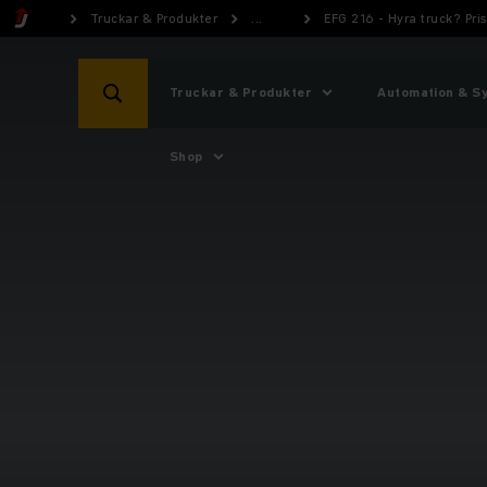
Truckar & Produkter
...
EFG 216 - Hyra truck? Pr
Truckar & Produkter
Automation & S
Shop