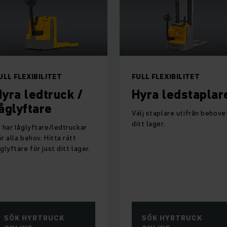
ULL FLEXIBILITET
FULL FLEXIBILITET
yra ledtruck /
Hyra ledstaplar
åglyftare
Välj staplare utifrån behovet
ditt lager.
i har låglyftare/ledtruckar
ör alla behov. Hitta rätt
åglyftare för just ditt lager.
SÖK HYRTRUCK
SÖK HYRTRUCK