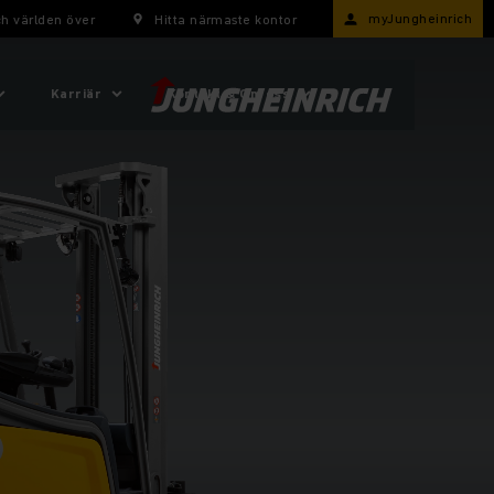
myJungheinrich
h världen över
Hitta närmaste kontor
Karriär
Kontakt & Om oss