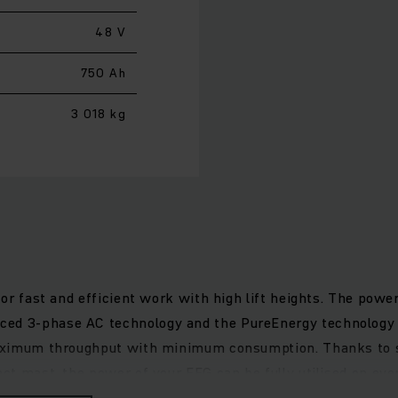
48 V
750 Ah
3 018 kg
l for fast and efficient work with high lift heights. The po
ced 3-phase AC technology and the PureEnergy technology 
 maximum throughput with minimum consumption. Thanks to s
act mast, the power of your EFG can be fully utilised on eve
ou benefit from the full power of the three-wheel counterba