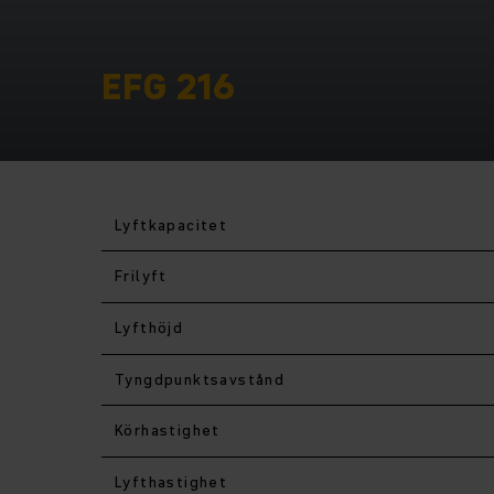
EFG 216
Lyftkapacitet
Frilyft
Lyfthöjd
Tyngdpunktsavstånd
Körhastighet
Lyfthastighet