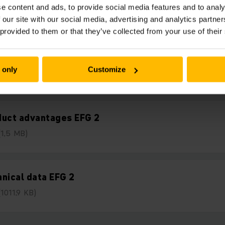
Nedladdningar
e content and ads, to provide social media features and to analy
 our site with our social media, advertising and analytics partn
 provided to them or that they’ve collected from your use of their
- Brochure - EN
 only
Customize
(3,4 MB)
duct advantages EFG 2
(1,5 MB)
nical data EFG 2
(1011,9 KB)