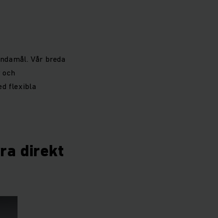
ändamål. Vår breda
r och
d flexibla
yra direkt