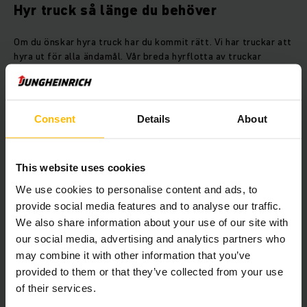
Hyr truck så länge du behöver
Om du önskar hyra truck har du kommit rätt. Vi har truckar att
hyra ut för alla ändamål. Vår breda hyrflotta av truckar
innefattar allt från eldrivna pallyftare till skjutstativtruckar
och motviktstruckar. Du kan hyra truck av oss från bara 1 dag
och så länge du vill med flexibla hyresvillkor.
Consent
Details
About
Här kan du välja vilken truck du vill
This website uses cookies
hyra direkt online
We use cookies to personalise content and ads, to
provide social media features and to analyse our traffic.
We also share information about your use of our site with
our social media, advertising and analytics partners who
may combine it with other information that you’ve
provided to them or that they’ve collected from your use
of their services.