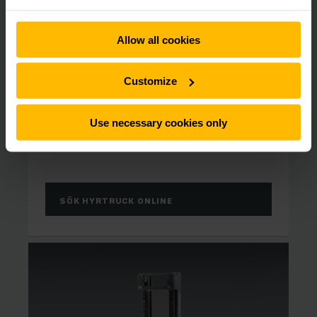
Allow all cookies
Customize
FULL FLEXIBILITET
Hyra ledtruck / låglyftare
Use necessary cookies only
Vi har låglyftare/ledtruckar för alla behov. Hitta
rätt låglyftare för just ditt lager.
SÖK HYRTRUCK ONLINE