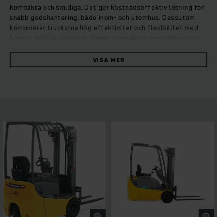
kompakta och smidiga. Det ger kostnadseffektiv lösning för
snabb godshantering, både inom- och utomhus. Dessutom
kombinerar truckarna hög effektivitet och flexibilitet med
högsta möjliga säkerhet. Deras kompakta konstruktion och
den enmotoriga bakhjulsdriften möjliggör en 180°-rotation på
stället för maximal manövrerbarhet. Därmed är en snabb och
VISA MER
exakt manövrering möjlig. Det ger högsta kapacitet även i
trånga utrymmen, så som vid lastning och lossning av
lastbilar. Dessutom garanterar våra väl beprövade
blysyrabatterier hög effektivitet och uthållighet.Driv- och
lyftmotorerna med underhållsfri växelströmsteknik och
ergonomisk förarhytt med sikt runt ger säkra köregenskaper
och optimala arbetsförhållanden. Individuella
anpassningsmöjligheter för föraren bildar grunden för
effektivt och ergonomiskt arbete på lagret.