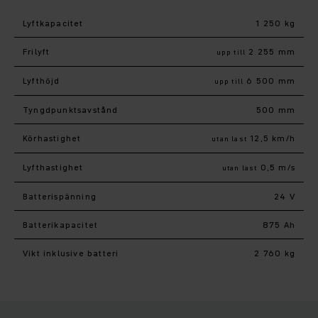
Lyftkapacitet
1 250 kg
Frilyft
2 255 mm
upp till
Lyfthöjd
6 500 mm
upp till
Tyngdpunktsavstånd
500 mm
Körhastighet
12,5 km/h
utan last
Lyfthastighet
0,5 m/s
utan last
Batterispänning
24 V
Batterikapacitet
875 Ah
Vikt inklusive batteri
2 760 kg