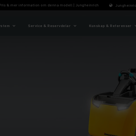
 Pris & mer information om denna modell | Jungheinrich
Jungheinric
ystem
Service & Reservdelar
Kunskap & Referenser