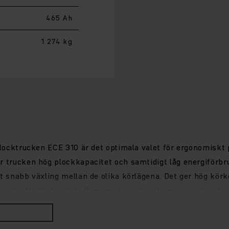
465 Ah
1 274 kg
 plocktrucken ECE 310 är det optimala valet för ergonomiskt
r trucken hög plockkapacitet och samtidigt låg energiförbr
t snabb växling mellan de olika körlägena. Det ger hög körk
t och effektivt arbete.Dynamisk acceleration, säker kurvtag
är individuellt anpassningsbar och ger bekvämt arbete med 