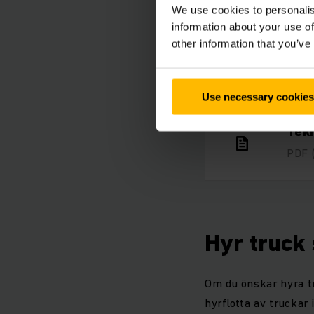
We use cookies to personalis
information about your use of
other information that you’ve
Förd
PDF
Use necessary cookies
Tekn
PDF
Hyr truck
Om du önskar hyra tr
hyrflotta av truckar 