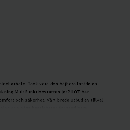
 plockarbete. Tack vare den höjbara lastdelen
ukning.Multifunktionsratten jetPILOT har
omfort och säkerhet. Vårt breda utbud av tillval
ning och höga hastigheter är ytterligare
lättåtkomliga styrreglage.