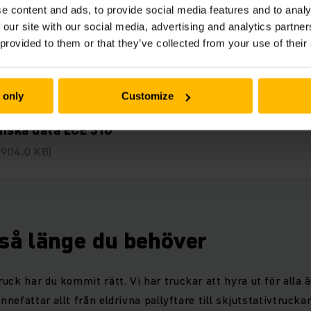
e content and ads, to provide social media features and to analy
 our site with our social media, advertising and analytics partn
 provided to them or that they’ve collected from your use of their
elar för kunden ECE 310
(1,5 MB)
 only
Customize
iska data ECE 310
(904,0 KB)
 så länge du behöver
uck har du kommit rätt. Vi har truckar att hyra ut för alla 
innefattar allt från eldrivna pallyftare till skjutstativtrucka