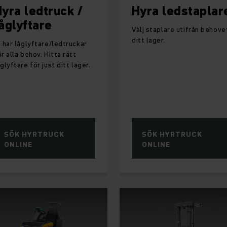
yra ledtruck /
Hyra ledstaplar
åglyftare
Välj staplare utifrån behovet
ditt lager.
i har låglyftare/ledtruckar
ör alla behov. Hitta rätt
åglyftare för just ditt lager.
SÖK HYRTRUCK
SÖK HYRTRUCK
ONLINE
ONLINE