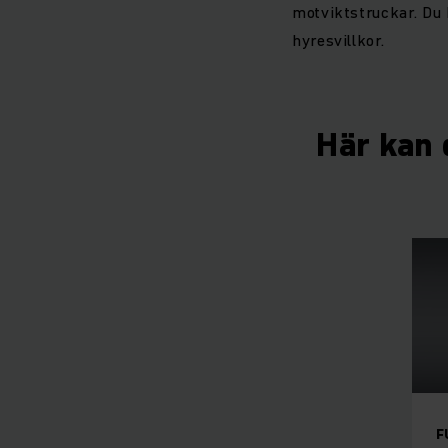
motviktstruckar. Du 
hyresvillkor.
Här kan d
F