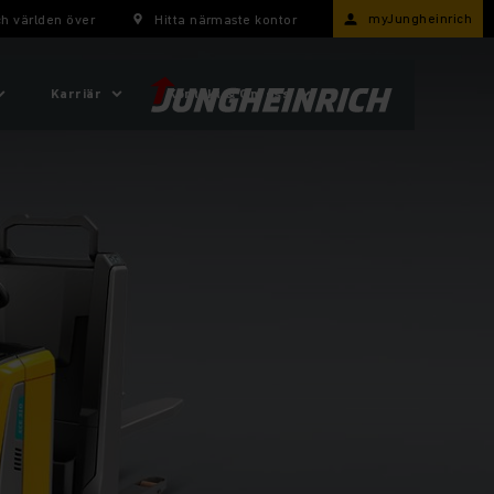
myJungheinrich
h världen över
Hitta närmaste kontor
Karriär
Kontakt & Om oss