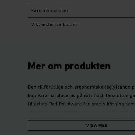
Batterikapacitet
Vikt inklusive batteri
Mer om produkten
Den tillförlitliga och ergonomiska låglyftande
kan varorna placeras på rätt höjd. Dessutom ge
tilldelats Red Dot Award för precis körning sam
och många utrustningspaket ger hög flexibilite
styrkor hos dessa plocktruckar. Arbetsplatsen 
VISA MER