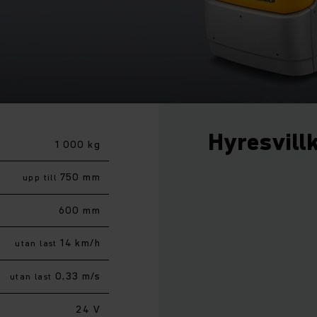
Hyresvill
1 000 kg
750 mm
upp till
600 mm
14 km/h
utan last
0,33 m/s
utan last
24 V