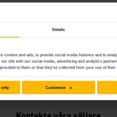
Michael
Møller
Sales Manager Logistic
Details
Michael.Moller@junghe
Telefon
+45 51 81 
e content and ads, to provide social media features and to analy
 our site with our social media, advertising and analytics partn
KONTAKTA OSS
 provided to them or that they’ve collected from your use of their
 only
Customize
Kontakta våra säljare