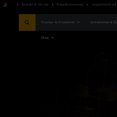
Kontakt & Om oss
Press/Evenemang
Jungheinrich på
Truckar & Produkter
Automation & S
Shop