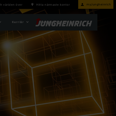
myJungheinrich
h världen över
Hitta närmaste kontor
Karriär
Kontakt & Om oss