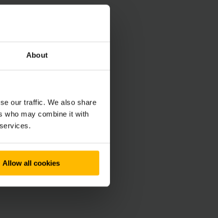
 Solutions |
About
inrich.dk
51 98
se our traffic. We also share
ers who may combine it with
 services.
Allow all cookies