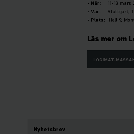
•
När:
11-13 mars
•
Var:
Stuttgart, T
•
Plats:
Hall 9, Mo
Läs mer om 
LOGIMAT-MÄSSA
Nyhetsbrev