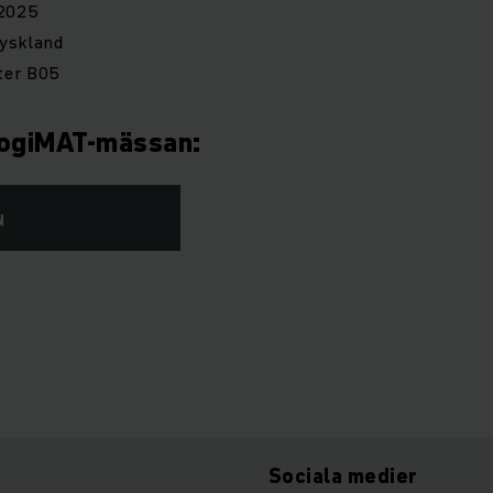
 2025
yskland
nter B05
LogiMAT-mässan:
N
Sociala medier