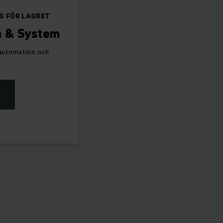
NG FÖR LAGRET
n & System
 automation och