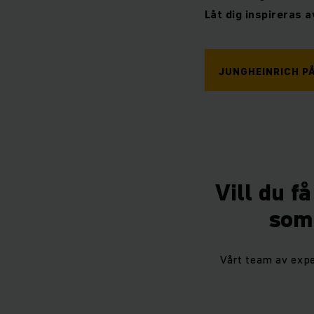
Låt dig inspireras 
JUNGHEINRICH P
Vill du f
som 
Vårt team av expe