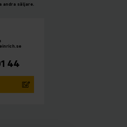
a andra säljare.
m
einrich.se
01 44