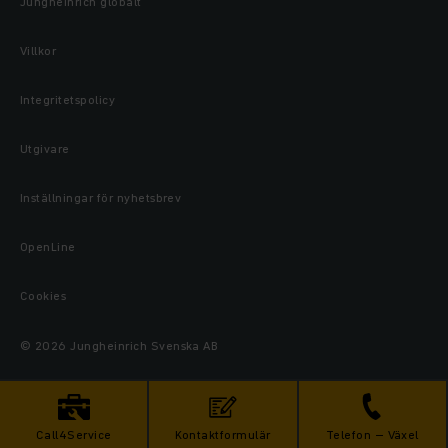
Jungheinrich globalt
Villkor
Integritetspolicy
Utgivare
Inställningar för nyhetsbrev
OpenLine
Cookies
© 2026 Jungheinrich Svenska AB
Call4Service
Kontaktformulär
Telefon – Växel