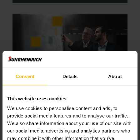
Proceso de automatización
Consent
Details
About
Automatizar con éxito con el socio ideal.
This website uses cookies
LÄS MER
We use cookies to personalise content and ads, to
provide social media features and to analyse our traffic.
We also share information about your use of our site with
our social media, advertising and analytics partners who
may combine it with other information that you’ve