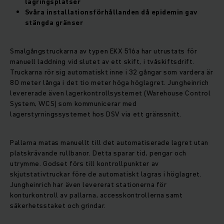
lagringsplatser
Svåra installationsförhållanden då epidemin gav
stängda gränser
Smalgångstruckarna av typen EKX 516a har utrustats för
manuell laddning vid slutet av ett skift, i tvåskiftsdrift.
Truckarna rör sig automatiskt inne i 32 gångar som vardera är
80 meter långa i det tio meter höga höglagret. Jungheinrich
levererade även lagerkontrollsystemet (Warehouse Control
System, WCS) som kommunicerar med
lagerstyrningssystemet hos DSV via ett gränssnitt.
Pallarna matas manuellt till det automatiserade lagret utan
platskrävande rullbanor. Detta sparar tid, pengar och
utrymme. Godset förs till kontrollpunkter av
skjutstativtruckar före de automatiskt lagras i höglagret.
Jungheinrich har även levererat stationerna för
konturkontroll av pallarna, accesskontrollerna samt
säkerhetsstaket och grindar.