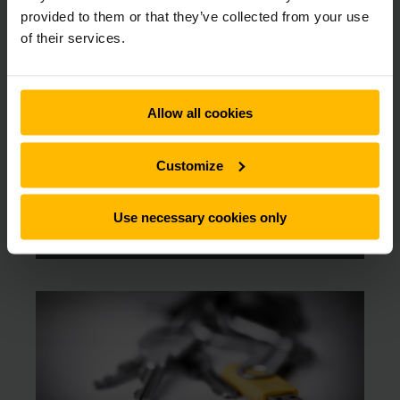
provided to them or that they’ve collected from your use
of their services.
Allow all cookies
Automatización
Customize
Con un almacén perfectamente coreografiado
el éxito
se producirá de forma automática.
Use necessary cookies only
LÄS MER