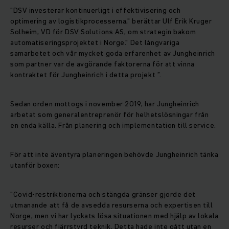
"DSV investerar kontinuerligt i effektivisering och
optimering av logistikprocesserna," berättar Ulf Erik Kruger
Solheim, VD för DSV Solutions AS, om strategin bakom
automatiseringsprojektet i Norge." Det långvariga
samarbetet och vår mycket goda erfarenhet av Jungheinrich
som partner var de avgörande faktorerna för att vinna
kontraktet för Jungheinrich i detta projekt ”.
Sedan orden mottogs i november 2019, har Jungheinrich
arbetat som generalentreprenör för helhetslösningar från
en enda källa. Från planering och implementation till service.
För att inte äventyra planeringen behövde Jungheinrich tänka
utanför boxen:
"Covid-restriktionerna och stängda gränser gjorde det
utmanande att få de avsedda resurserna och expertisen till
Norge, men vi har lyckats lösa situationen med hjälp av lokala
resurser och fjärrstyrd teknik. Detta hade inte gått utan en