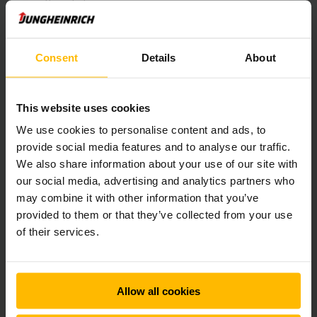
livscykel.
LÄS MER
Consent
Details
About
This website uses cookies
We use cookies to personalise content and ads, to
provide social media features and to analyse our traffic.
We also share information about your use of our site with
our social media, advertising and analytics partners who
may combine it with other information that you’ve
provided to them or that they’ve collected from your use
of their services.
BEGAGNAT BLIR SOM NYTT
Allow all cookies
Miljöfördelar med begagnade
truckar