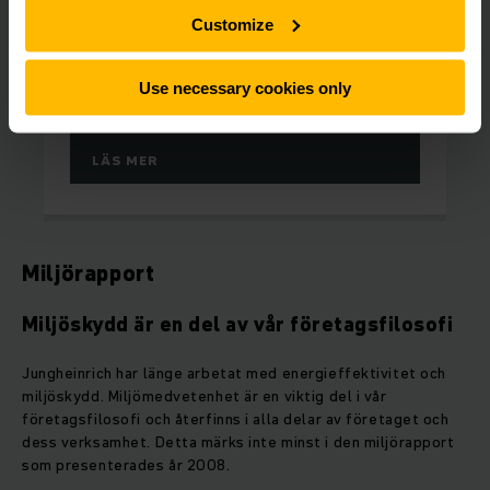
Customize
Att renovera våra begagnade truckar gör att vi
kan minska energiförbrukningen samtidigt som
vi uppfyller de högsta kvalitets- och
Use necessary cookies only
säkerhetsnormerna.
LÄS MER
Miljörapport
Miljöskydd är en del av vår företagsfilosofi
Jungheinrich har länge arbetat med energieffektivitet och
miljöskydd. Miljömedvetenhet är en viktig del i vår
företagsfilosofi och återfinns i alla delar av företaget och
dess verksamhet. Detta märks inte minst i den miljörapport
som presenterades år 2008.