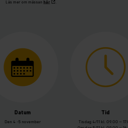
Läs mer om mässan
här
.
atum
Tid
-5 november
Tisdag 4/11 kl. 09.00 – 17.00
Onsdag 5/11 kl. 09.00 – 16.00