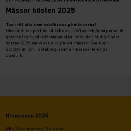
ETT PERFEKT TILLFÄLLE ATT PRATA LAGERLÖSNINGAR
Mässor hösten 2025
Tack till alla som besökt oss på mässorna!
Mässor är ett perfekt tillfälle att träffas och få en personlig
genomgång av vilka lösningar vi kan erbjuda just dig. Under
hösten 2025 har vi ställt ut på två mässor i Sverige, i
Stockholm och i Göteborg, samt en mässa i Herning i
Danmark.
HI-messen 2025
När:
30 september -2 oktober