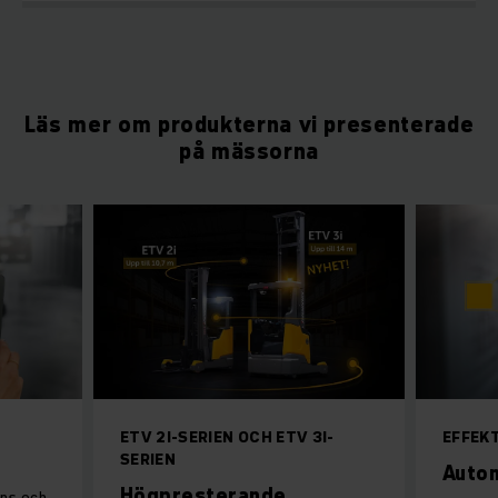
Läs mer om produkterna vi presenterade
på mässorna
ETV 2I-SERIEN OCH ETV 3I-
EFFEKT
SERIEN
Auto
Högpresterande
ens och