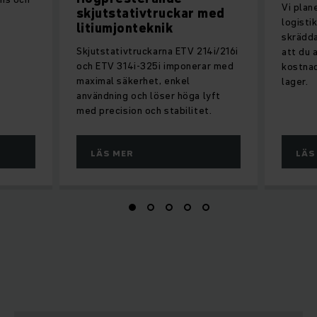
Vi plan
skjutstativtruckar med
logisti
litiumjonteknik
skrädda
Skjutstativtruckarna ETV 214i/216i
att du 
och ETV 314i-325i imponerar med
kostnad
maximal säkerhet, enkel
lager.
användning och löser höga lyft
med precision och stabilitet.
LÄS MER
LÄS