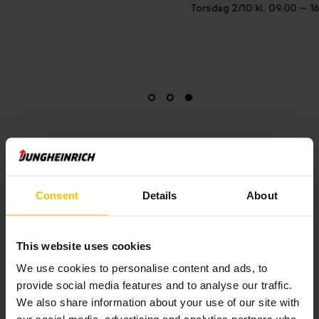
Torsdag 2/10 kl. 09.00 – 16.00
Logistik & Transport 4-5 november
Consent
Details
About
2025, Göteborg
This website uses cookies
We use cookies to personalise content and ads, to
provide social media features and to analyse our traffic.
We also share information about your use of our site with