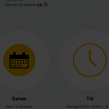
Läs mer om mässan
här
.
atum
Tid
-2 oktober
Onsdag 1/10 kl. 09.00 – 17.00