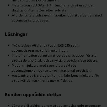
drift för 2 230 kvadratmeter.
Installation av AGV:er från Jungheinrich utan att den
dagliga driften störs eller avbryts.
Att identifiera tidstjuvar i fabriken och åtgärda dem med
automatiska processer.
Lösningar
Två stycken AGV:er av typen EKS 215a som
automatiserar materialhanteringen.
Implementation av automatiserade processer för att
stötta de anställda och utnyttja arbetskraften bättre.
Modern mjukvara med specialutvecklade
automationskomponenter och maxiamal precision.
Anslutning av intralogistiken till fabrikens mjukvara för
att använda maskinerna mer effektivt.
Kunden uppnådde detta:
Längre driftstider genom att automatiserade processer