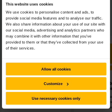
This website uses cookies
We use cookies to personalise content and ads, to
provide social media features and to analyse our traffic.
Vår lösning för Trumpf:
We also share information about your use of our site with
our social media, advertising and analytics partners who
may combine it with other information that you’ve
provided to them or that they’ve collected from your use
of their services.
Allow all cookies
Framtidssäker teknik
Snabb
Customize
produktio
Intelligent mjukvara,
precisionsnavigering och vårt
Effektiv matera
Use necessary cookies only
prisvinnande logistik-gränssnitt.
genom att arbetsp
automatis