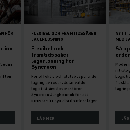
EN FÖR
FLEXIBEL OCH FRAMTIDSSÄKER
NYTT 
LAGERLÖSNING
MED L
ution
Flexibel och
Så op
framtidssäker
orde
lagerlösning för
 Sedan
Modern 
Syncreon
intralo
riften
För effektiv och platsbesparande
Logisti
lagring av reservdelar valde
flaskha
logistiktjänstleverantören
lagring
Syncreon Jungheinrich för att
utrusta sitt nya distributionslager.
LÄS MER
LÄS