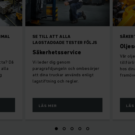
IMAL
SE TILL ATT ALLA
SÄKER
LAGSTADGADE TESTER FÖLJS
Oljes
Säkerhetsservice
Vår olj
tta? Då
Vi leder dig genom
tillför
 alla
paragrafdjungeln och ombesörjer
hos din
ig
att dina truckar används enligt
framöve
lagstiftning och regler.
LÄS MER
LÄS