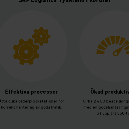
SKF Logistics Tyskland i korthet
Ökad produktivitet
Förbät
arbetsförh
Cirka 2 400 beställningar per dag
med en godshanteringskapacitet
Ergonomisk arbets
på upp till 350 ton.
plockstationern
minskning av e