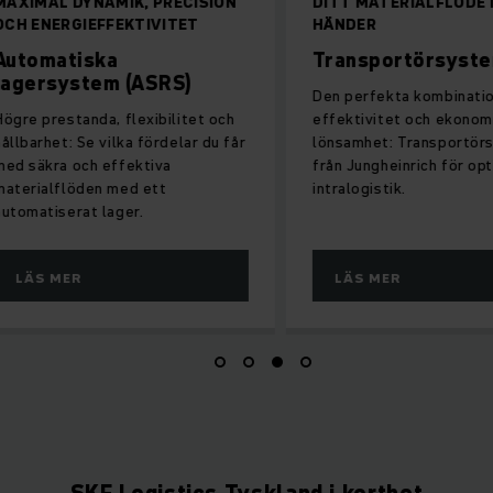
DITT MATERIALFLÖDE I GODA
MED SNABBHET T
HÄNDER
KÖREGENSKAPER
Transportörsystem
Staplingskran
pallager
Den perfekta kombinationen av
effektivitet och ekonomisk
Hög hastighet och p
lönsamhet: Transportörsystem
och utlastning är A
från Jungheinrich för optimal
automatiska pallag
intralogistik.
LÄS MER
LÄS MER