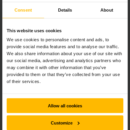
Consent
Details
About
Det nya lagringssystemet från Jungheinrich byggdes på en
golvyta på 3 000 kvadratmeter och omfattar en
förvaringsarea på 4 200 kvadratmeter och utökar således
This website uses cookies
lagringskapaciteten med cirka 4 000 pallplatser.
Det skräddarsydda ställagesystemet består av pallställ,
We use cookies to personalise content and ads, to
hyllplanssystem och grenställ, vilket garanterar både
provide social media features and to analyse our traffic.
effektiv lagring av alla varor och smidig orderplockning.
We also share information about your use of our site with
Dessutom valde Internorm trucken Jungheinrich ETV Q som,
our social media, advertising and analytics partners who
tack vare sitt elektriska styrhjulsystem, kan transportera
may combine it with other information that you’ve
laster upp till 8 meter på ett begränsat utrymme.
Slutresultatet är imponerande - ett skräddarsyddat
provided to them or that they’ve collected from your use
ställagesystem som ger större flexibilitet och
of their services.
lagringskapacitet.
Reference sheet Internorm
Allow all cookies
PDF
(430,1 KB)
Customize