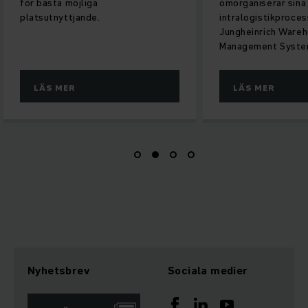
för bästa möjliga
omorganiserar sina
platsutnyttjande.
intralogistikproce
Jungheinrich Ware
Management Syste
LÄS MER
LÄS MER
Nyhetsbrev
Sociala medier