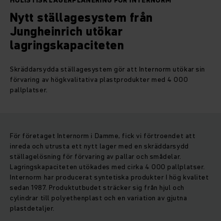
HOLISTISK LAGERPLANERING FÖR INTERNORM
Nytt ställagesystem från
Jungheinrich utökar
lagringskapaciteten
Skräddarsydda ställagesystem gör att Internorm utökar sin
förvaring av högkvalitativa plastprodukter med 4 000
pallplatser.
För företaget Internorm i Damme, fick vi förtroendet att
inreda och utrusta ett nytt lager med en skräddarsydd
ställagelösning för förvaring av pallar och smådelar.
Lagringskapaciteten utökades med cirka 4 000 pallplatser.
Internorm har producerat syntetiska produkter I hög kvalitet
sedan 1987. Produktutbudet sträcker sig från hjul och
cylindrar till polyethenplast och en variation av gjutna
plastdetaljer.