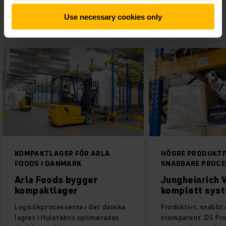
Use necessary cookies only
Andra har även läst:
KOMPAKTLAGER FÖR ARLA
HÖGRE PRODUKTI
FOODS I DANMARK
SNABBARE PROCE
Arla Foods bygger
Jungheinrich
kompaktlager
komplett sys
Logistikprocesserna i det danska
Produktivt, snabbt
lagret i Holstebro optimerades
transparent. DS Pr