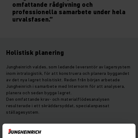
omfattande rådgivning och
professionella samarbete under hela
urvalsfasen.”
Holistisk planering
Jungheinrich valdes, som ledande leverantör av lagersystem
inom intralogistik, för att konstruera och planera byggandet
av det nya lagret holistiskt. Redan från början arbetade
Jungheinrich i samarbete med Internorm för att analysera,
planera och sedan bygga lagret.
Den omfattande krav- och materialflödesanalysen
resulterade i ett skräddarsyddat, specialanpassat
ställagesystem.
Måttanpassat ställagesystem för
Internorm