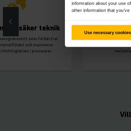
information about your use of
other information that you’ve
mtidssäker teknik
Litiumj
Use necessary cookies
varugränssnitt som förbättrar
Ekonomiska laddnin
terialflödet och maximerar
automatiska laddsta
illförlitligheten i processer.
mellanla
Vil