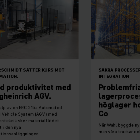
TTER KURS MOT
SÄKRA PROCESSER, ENKEL
INTEGRATION
tivitet med
Problemfria
h AGV.
lagerprocesser me
höglager hos Wahl
 215a Automated
Co
em (AGV) med
 materialflödet
När Wahl byggde nytt höglager, v
man våra truckar och assistanssy
ngen.