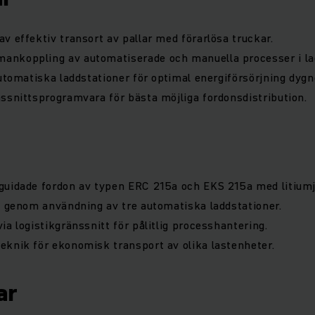
v effektiv transort av pallar med förarlösa truckar.
nkoppling av automatiserade och manuella processer i la
automatiska laddstationer för optimal energiförsörjning dygn
ssnittsprogramvara för bästa möjliga fordonsdistribution.
guidade fordon av typen ERC 215a och EKS 215a med litium
g genom användning av tre automatiska laddstationer.
ia logistikgränssnitt för pålitlig processhantering.
knik för ekonomisk transport av olika lastenheter.
ar