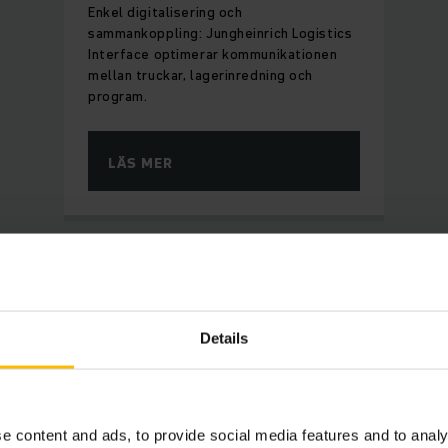
Enkel digitalisering och
sammankoppling: Jungheinrich Logistics
Interface optimerar kommunikationen
mellan truckar, lagerinredning och
program.
LÄS MER
HOK-Plastic i korthet:
Details
e content and ads, to provide social media features and to analy