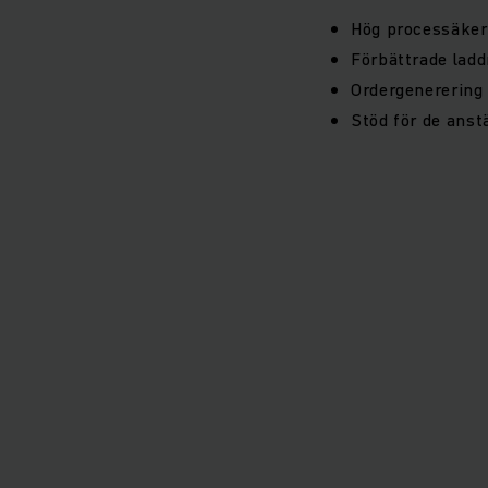
Hög processäkerh
Förbättrade ladd
Ordergenerering
Stöd för de anst