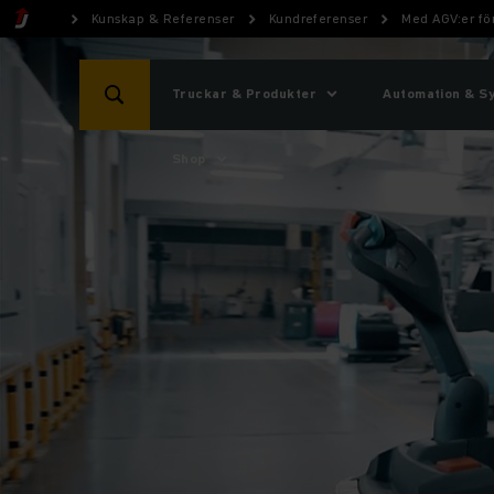
Kunskap & Referenser
Kundreferenser
Med AGV:er för
Truckar & Produkter
Automation & S
Shop