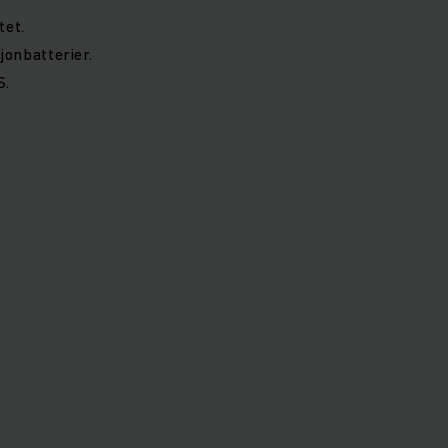
tet.
onbatterier.
S.