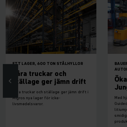
GER, 600 TON STÅLHYLLOR
BAUERSCHMIDT SÄ
AUTOMATION.
 truckar och
Ökad produk
lage ger jämn drift
Jungheinric
ckar och ställage ger jämn drift i
Med hjälp av en ERC
nya lager för icke-
Guided Vehicle Syst
elsvaror.
litiumjonteknik sker
smidigt i den nya
produktionsanläggni