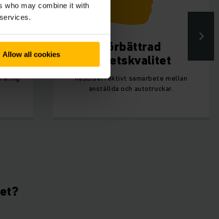
ers who may combine it with
 services.
 och
Förbättrad
Allow all cookies
arbetskvalitet
rering
Resurseffektivt samarbete mellan
anställda och autotruckar.
tet?