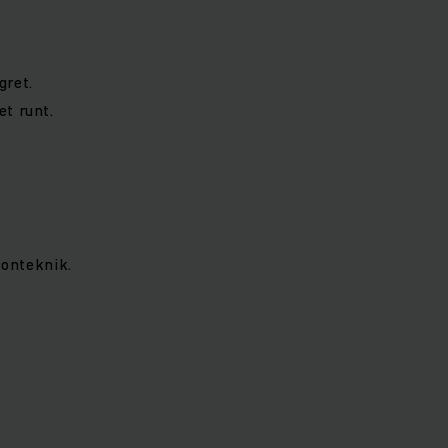
gret.
et runt.
jonteknik.