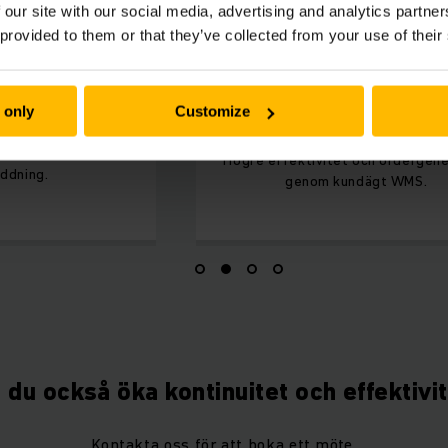
 our site with our social media, advertising and analytics partn
 provided to them or that they’ve collected from your use of their
onkraft
Ökad produktivitet
 only
Customize
varuflöde
gsprocesser genom
tioner för flexibel
Högre effektivitet och ordergene
ddning.
genom kundägt WMS.
l du också öka kontinuitet och effektivi
Kontakta oss för att boka ett möte.