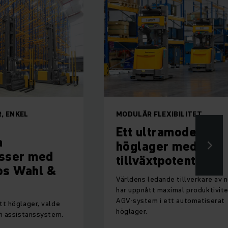
MODULÄR FLEXIBILITET.
Ett ultramodernt
höglager med
d
tillväxtpotential.
 &
Världens ledande tillverkare av nötter
har uppnått maximal produktivitet med
AGV-system i ett automatiserat
alde
höglager.
stem.