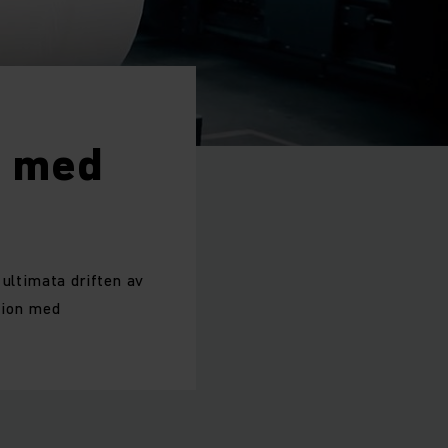
t med
 ultimata driften av
tion med