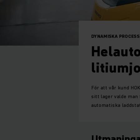
DYNAMISKA PROCESSE
Helauto
litiumj
För att vår kund HOK
sitt lager valde ma
automatiska laddstat
Utmaning