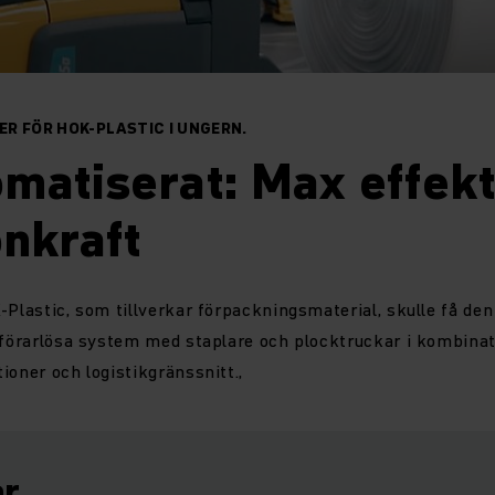
R FÖR HOK-PLASTIC I UNGERN.
matiserat: Max effek
onkraft
-Plastic, som tillverkar förpackningsmaterial, skulle få den
n förarlösa system med staplare och plocktruckar i kombina
ioner och logistikgränssnitt.,
ar