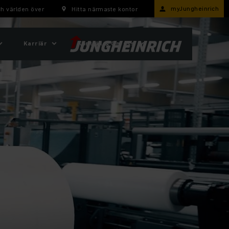
myJungheinrich
h världen över
Hitta närmaste kontor
Karriär
Kontakt & Om oss