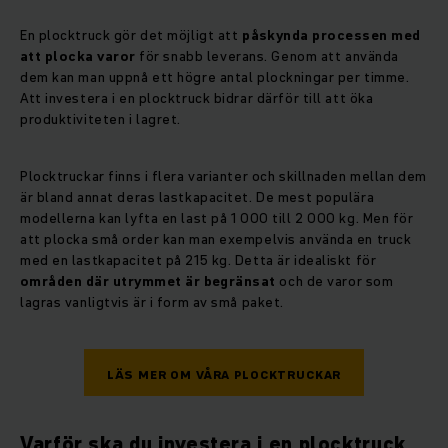
En plocktruck gör det möjligt att
påskynda processen med
att plocka varor
för snabb leverans. Genom att använda
dem kan man uppnå ett högre antal plockningar per timme.
Att investera i en plocktruck bidrar därför till att öka
produktiviteten i lagret.
Plocktruckar finns i flera varianter och skillnaden mellan dem
är bland annat deras lastkapacitet. De mest populära
modellerna kan lyfta en last på 1 000 till 2 000 kg. Men för
att plocka små order kan man exempelvis använda en truck
med en lastkapacitet på 215 kg. Detta är idealiskt för
områden där utrymmet är begränsat
och de varor som
lagras vanligtvis är i form av små paket.
LÄS MER OM VÅRA PLOCKTRUCKAR
Varför ska du investera i en plocktruck