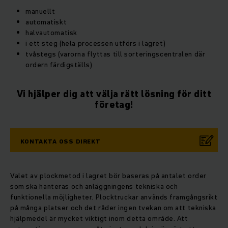
manuellt
automatiskt
halvautomatisk
i ett steg (hela processen utförs i lagret)
tvåstegs (varorna flyttas till sorteringscentralen där
ordern färdigställs)
Vi hjälper dig att välja rätt lösning för ditt
företag!
KONTAKTA OSS DIREKT
Valet av plockmetod i lagret bör baseras på antalet order
som ska hanteras och anläggningens tekniska och
funktionella möjligheter. Plocktruckar används framgångsrikt
på många platser och det råder ingen tvekan om att tekniska
hjälpmedel är mycket viktigt inom detta område. Att