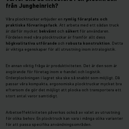
från Jungheinrich?
Våra plocktruckar erbjuder en
rymlig förarplats och
praktiska förvaringsfack
. Att arbeta med ett sådan truck
är därför mycket
bekvämt
och
säkert
för användaren.
Fördelen med våra plocktruckar är framför allt dess
högkvalitativa utförande
och
robusta konstruktion
. Detta
är viktiga egenskaper för all utrustning inom intralogistik.
En annan viktig fråga är produktiviteten. Det är den som är
avgörande för företag inom e-handel och logistik.
Orderplockningen i lagret ska ske så snabbt som möjligt. Då
passar våra kompakta, ergonomiska plocktruckar mycket bra
eftersom de gör det möjligt att plocka och transportera ett
stort antal varor samtidigt.
Arbetseffektiviteten påverkas också av valet av utrustning
för olika behov. En plocktruck kan vara i många olika varianter
för att passa specifika användningsområden.