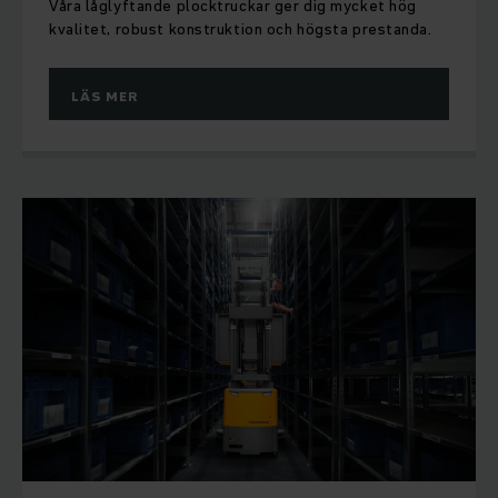
Våra låglyftande plocktruckar ger dig mycket hög
kvalitet, robust konstruktion och högsta prestanda.
LÄS MER