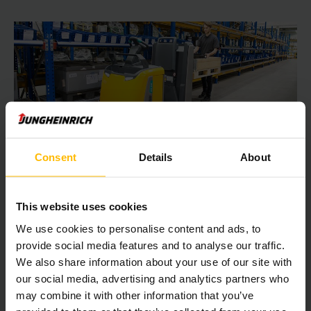
Plocktruck med litiumjonteknik –
Consent
Details
About
idealisk för arbete i flera skift
I många lager sker
orderplockning dygnet runt
. Om ditt
This website uses cookies
företag arbetar i flera skift är det lämpligt att välja
utrustning som garanterar
långa drifttider
utan att du
We use cookies to personalise content and ads, to
behöver avbryta dina arbetsuppgifter under långa perioder
provide social media features and to analyse our traffic.
för att ladda truckens batteri.
We also share information about your use of our site with
our social media, advertising and analytics partners who
may combine it with other information that you’ve
Då rekommenderar vi plocktruckar med
litiumjonbatteri
.
Dessa möjliggör
snabb laddning
och säkerställer