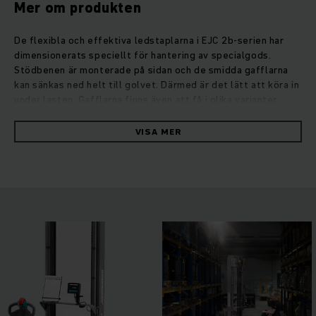
Mer om produkten
De flexibla och effektiva ledstaplarna i EJC 2b-serien har
dimensionerats speciellt för hantering av specialgods.
Stödbenen är monterade på sidan och de smidda gafflarna
kan sänkas ned helt till golvet. Därmed är det lätt att köra in
under lasten. Gafflarna finns även att få i olika varianter.
Våra assistanssystem operationCONTROL, som varnar om
restlyftkapaciteten överskrids, eller lyfthöjdsförvalet
VISA MER
positionCONTROL garanterar dessutom säker och effektiv
godshantering. Ledstaplarna är utrustade med en kraftfull
drivmotor med trefas växelströmsteknik som ger snabb
acceleration och effektiv drift. Även lyftmotorn övertygar
med hög prestanda och låg ljudnivå. I kombination med den
optimerade hydrauliken ger det mycket mjuk och exakt
stapling. Därmed bidrar även lyftmotorn till ett säkert och
icke uttröttande arbete.