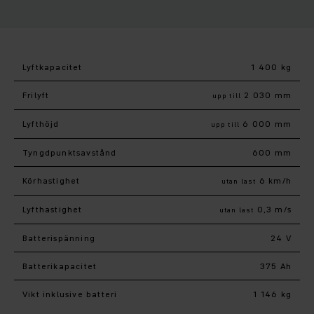
Lyftkapacitet
1 400 kg
Frilyft
2 030 mm
upp till
Lyfthöjd
6 000 mm
upp till
Tyngdpunktsavstånd
600 mm
Körhastighet
6 km/h
utan last
Lyfthastighet
0,3 m/s
utan last
Batterispänning
24 V
Batterikapacitet
375 Ah
Vikt inklusive batteri
1 146 kg