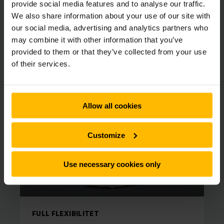
och så länge du vill med flexibla hyresvillkor.
provide social media features and to analyse our traffic.
We also share information about your use of our site with
our social media, advertising and analytics partners who
may combine it with other information that you’ve
Här kan du välja vilken truck du vill
provided to them or that they’ve collected from your use
hyra direkt online
of their services.
Allow all cookies
Customize
Use necessary cookies only
FULL FLEXIBILITET