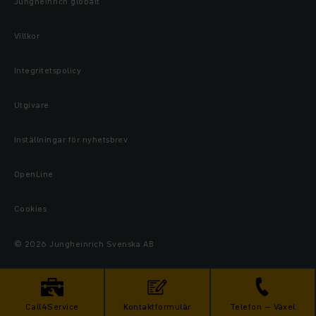
Jungheinrich globalt
Villkor
Integritetspolicy
Utgivare
Inställningar för nyhetsbrev
OpenLine
Cookies
© 2026 Jungheinrich Svenska AB
Call4Service
Kontaktformulär
Telefon – Växel