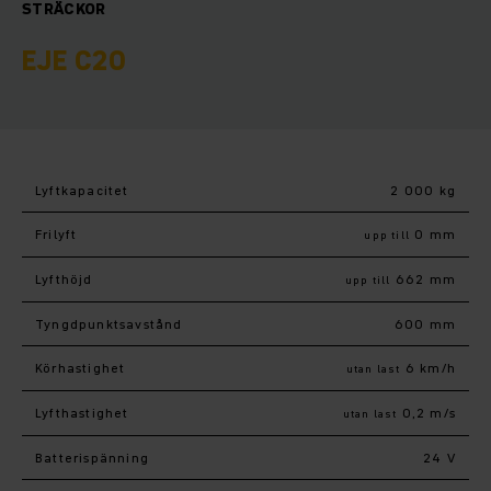
STRÄCKOR
EJE C20
Lyftkapacitet
2 000 kg
Frilyft
0 mm
upp till
Lyfthöjd
662 mm
upp till
Tyngdpunktsavstånd
600 mm
Körhastighet
6 km/h
utan last
Lyfthastighet
0,2 m/s
utan last
Batterispänning
24 V