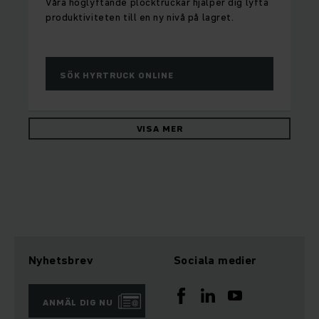
Våra höglyftande plocktruckar hjälper dig lyfta
produktiviteten till en ny nivå på lagret.
SÖK HYRTRUCK ONLINE
VISA MER
Nyhetsbrev
Sociala medier
ANMÄL DIG NU