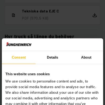
Tekniska data EJE C
PDF
(570,5 KB)
Hyr truck så länge du behöver
Om du önskar hyra truck har du kommit rätt. Vi har truckar att
hyra ut för alla ändamål. Vår breda hyrflotta av truckar
innefattar allt från eldrivna pallyftare till skjutstativtruckar
Consent
Details
About
och motviktstruckar. Du kan hyra truck av oss från bara 1 dag
och så länge du vill med flexibla hyresvillkor.
This website uses cookies
We use cookies to personalise content and ads, to
provide social media features and to analyse our traffic.
Här kan du välja vilken truck du vill
We also share information about your use of our site with
hyra direkt online
our social media, advertising and analytics partners who
may combine it with other information that you’ve