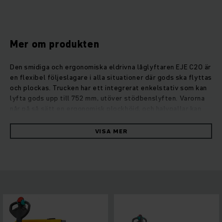
Mer om produkten
Den smidiga och ergonomiska eldrivna låglyftaren EJE C20 är
en flexibel följeslagare i alla situationer där gods ska flyttas
och plockas. Trucken har ett integrerat enkelstativ som kan
lyfta gods upp till 752 mm, utöver stödbenslyften. Varorna
når på så sätt en ergonomisk plockhöjd, och halvpallar kan
snabbt och effektivt tas bort. Denna låglyftare är optimal
för användning inom detaljhandeln. Särskilt om varorna
VISA MER
måste flyttas snabbt och effektivt garanterar EJE C20 hög
hastighet och snabb acceleration tillsammans med låg
driftkostnad. Säkerheten är hög med EJE C20. Den lågt
monterade styrarmen ger säkert avstånd mellan truck och
förare. Blir det särskilt trångt sörjer krypkörningsknappen
för säker manövrering vid uppfälld styrarm.