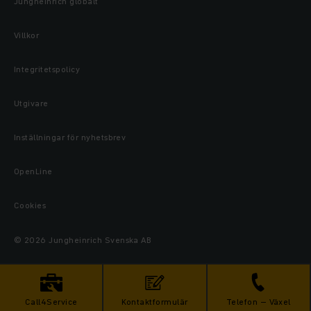
Jungheinrich globalt
Villkor
Integritetspolicy
Utgivare
Inställningar för nyhetsbrev
OpenLine
Cookies
© 2026 Jungheinrich Svenska AB
Call4Service
Kontaktformulär
Telefon – Växel