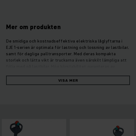
Mer om produkten
De smidiga och kostnadseffektiva elektriska låglyftarna i
EJE 1-serien är optimala för lastning och lossning av lastbilar,
samt för dagliga palltransporter. Med deras kompakta
storlek och lätta vikt är truckarna även särskilt lämpliga att
följa med på lastbilar. Hög körstabilitet garanteras av
stödhjulen på sidorna. Det säkra avståndet mellan förare och
truck säkerställs av den lågt monterade, långa styrarmen.
VISA MER
Oavsett om det gäller kurvtagning eller raka sträckor.Våra
drivmotorer med trefas växelströmsteknik har en optimerad
verkningsgrad. Därmed står EJE 1-serien till förfogande för
långa drifttider med konstant hög kapacitet. Tack vare det
snabba batteribytet från sidan är EJE 1 även effektiva
följeslagare vid flerskiftsdrift. Det finns att få som tillval
fr.o.m. EJE 116. Blysyrabatterierna med lång livslängd sänker
samtidigt driftkostnaderna avsevärt.Denna nya generation