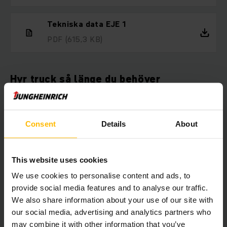
Tekniska data EJE 1
PDF
(615,3 KB)
Hyr truck så länge du behöver
Om du önskar hyra truck har du kommit rätt. Vi har truckar att
hyra ut för alla ändamål. Vår breda hyrflotta av truckar
innefattar allt från eldrivna pallyftare till skjutstativtruckar
Consent
Details
About
och motviktstruckar. Du kan hyra truck av oss från bara 1 dag
och så länge du vill med flexibla hyresvillkor.
This website uses cookies
We use cookies to personalise content and ads, to
provide social media features and to analyse our traffic.
Här kan du välja vilken truck du vill
We also share information about your use of our site with
hyra direkt online
our social media, advertising and analytics partners who
may combine it with other information that you’ve