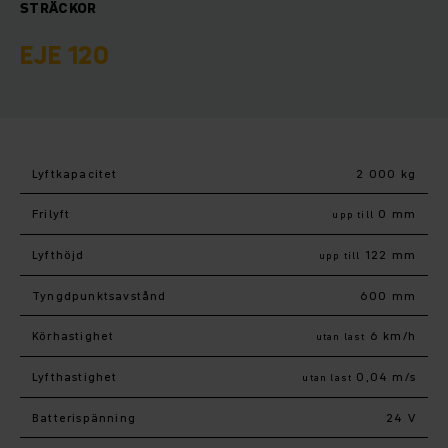
STRÄCKOR
EJE 120
Lyftkapacitet
2 000 kg
Frilyft
0 mm
upp till
Lyfthöjd
122 mm
upp till
Tyngdpunktsavstånd
600 mm
Körhastighet
6 km/h
utan last
Lyfthastighet
0,04 m/s
utan last
Batterispänning
24 V