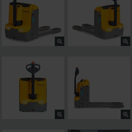
av vår klassiker är därmed premiumprodukten inom sitt
område.