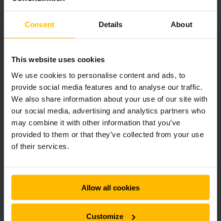
hyra direkt online
Consent
Details
About
This website uses cookies
We use cookies to personalise content and ads, to
provide social media features and to analyse our traffic.
We also share information about your use of our site with
our social media, advertising and analytics partners who
may combine it with other information that you’ve
provided to them or that they’ve collected from your use
of their services.
FULL FLEXIBILITET
Hyra ledtruck / låglyftare
Vi har låglyftare/ledtruckar för alla behov. Hitta
Allow all cookies
rätt låglyftare för just ditt lager.
Customize