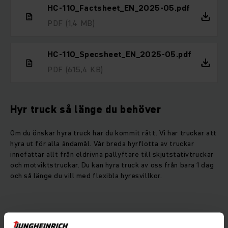
HC-110_Factsheet_EN_2025-05.pdf
PDF
(1,4 MB)
HC-110_Specsheet_EN_2025-05.pdf
PDF
(615,4 KB)
Hyr truck så länge du behöver
Om du önskar hyra truck har du kommit rätt. Vi har truckar att
hyra ut för alla ändamål. Vår breda hyrflotta av truckar
innefattar allt från eldrivna pallyftare till skjutstativtruckar
och motviktstruckar. Du kan hyra truck av oss från bara 1 dag
och så länge du vill med flexibla hyresvillkor.
Här kan du välja vilken truck du vill