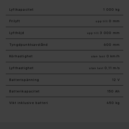
Lyftkapacitet
1 000 kg
Frilyft
0 mm
upp till
Lyfthöjd
3 000 mm
upp till
Tyngdpunktsavstånd
600 mm
Körhastighet
0 km/h
utan last
Lyfthastighet
0,11 m/s
utan last
Batterispänning
12 V
Batterikapacitet
150 Ah
Vikt inklusive batteri
450 kg