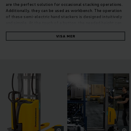
are the perfect solution for occasional stacking operations.
Additionally, they can be used as workbench. The operation
of these semi-electric hand stackers is designed intuitively
and simple. At the touch of a button, the needed height can
be reached or adjusted. For the transportation of goods, the
stacker has a long tiller and manoeuvring is supported by
VISA MER
two ergonomic guide handles. The energy for lifting is
delivered by a maintenance-free battery, which can be
changed easily with the built-in charger at any regular
electricity outlet. Naturally, safety is central in design and
construction of the HC 110: The long tiller ensures a safe
distance between operator and vehicle and the steering
tyres are covered with a foot protection. The mechanic foot
brake ensures a safe stand during stacking.