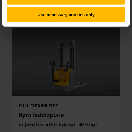
SÖK HYRTRUCK ONLINE
Use necessary cookies only
FULL FLEXIBILITET
Hyra ledstaplare
Välj staplare utifrån behovet i ditt lager.