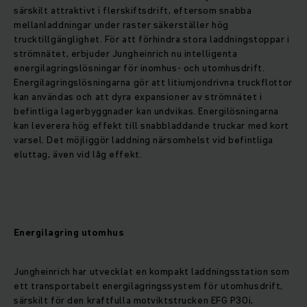
särskilt attraktivt i flerskiftsdrift, eftersom snabba
mellanladdningar under raster säkerställer hög
trucktillgänglighet. För att förhindra stora laddningstoppar i
strömnätet, erbjuder Jungheinrich nu intelligenta
energilagringslösningar för inomhus- och utomhusdrift.
Energilagringslösningarna gör att litiumjondrivna truckflottor
kan användas och att dyra expansioner av strömnätet i
befintliga lagerbyggnader kan undvikas. Energilösningarna
kan leverera hög effekt till snabbladdande truckar med kort
varsel. Det möjliggör laddning närsomhelst vid befintliga
eluttag, även vid låg effekt.
Energilagring utomhus
Jungheinrich har utvecklat en kompakt laddningsstation som
ett transportabelt energilagringssystem för utomhusdrift,
särskilt för den kraftfulla motviktstrucken EFG P30i,