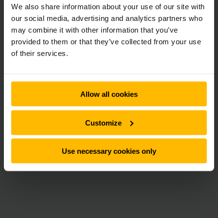
We also share information about your use of our site with
Jungheinrich har utvecklat ett modulärt
our social media, advertising and analytics partners who
energilagringssystem för inomhusdrift, särskilt med tanke
may combine it with other information that you’ve
på litiumjondrivna truckflottor inne i lager och
provided to them or that they’ve collected from your use
produktionsanläggningar. I standardkonfigurationen, ger
of their services.
systemet laddningskapacitet från 41 till 280 kilowatt-
timmar. Vid behov kan det utökas. Högkvalitativa
battericeller från industrisektorn och kontinuerlig online-
övervakning säkerställer maximal tillgänglighet. Systemet
Allow all cookies
kan enkelt integreras till en befintlig infrastruktur eftersom
det använder det befintliga elnätet. Därför kan en i många
fall kostsam elnätsexpansion i befintliga lagerlokaler
Customize
undvikas, laddningstoppar reduceras och höga elkostnader
undvikas. Ytterligare användningskoncept så som intelligent
batterihantering, tillhandahållande av energi för det
Use necessary cookies only
allmänna elnätet, nödströmslösningar och integrationen av
lokal vindkraft eller solceller är möjliga.