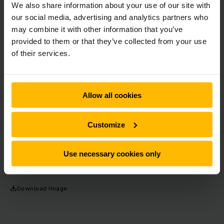
We also share information about your use of our site with
lagret används kommer det dessutom styras med hjälp av
our social media, advertising and analytics partners who
lagerstyrningssystemet Jungheinrich WMS.
may combine it with other information that you’ve
provided to them or that they’ve collected from your use
Om Kracht
of their services.
Kracht är en familjeägd, internationell koncern med över 310
anställda vid huvudkontoret i Tyskland och ytterligare 85 i
Allow all cookies
Kina, USA och Ungern. Kracht designar, tillverkar och säljer
pumpar och flödesmätare för användning i vindkraftverk,
vattenverk, mätning- och blandningssystem, samt
Customize
provbänkar. Företaget erbjuder också produkter för mobil
och industriell hydraulik, framtagna för användning i
exempelvis anläggnings- och jordbruksmaskiner.
Use necessary cookies only
Läs mer på
www.kracht.eu
Download Image