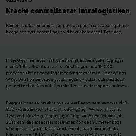
02/24/2017
Kracht centraliserar intralogistiken
Pumptillverkaren Kracht har gett Jungheinrich uppdraget att
bygga ett nytt centrallager vid huvudkontoret i Tyskland.
Projektet innefattar ett kombinerat automatiskt höglager
med 5 100 pallplatser och smådelslager med 12 000
plockpositioner, samt lagerstyrningssystemet Jungheinrich
WMS. Den kombinerade plockningen av pallar och smådelar
ger optimal tillförsel till produktion- och transportområden.
Byggnationen av Krachts nya centrallager, som kommer bli 3
500 kvadratmeter stort, är redan igång i Werdohl i västra
Tyskland. Det första spadtaget togs vid en ceremoni i juli
2016 och idag monteras stålramen för det 23 meter höga
silolagret. Lagrets kärna är ett kombinerat automatiskt
höglager med 5 100 pallplatser och smådelslager med 12