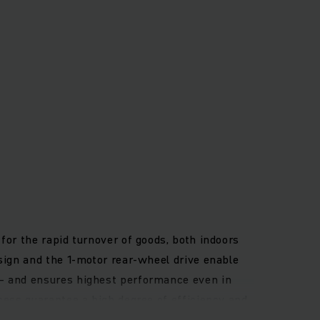
for the rapid turnover of goods, both indoors
sign and the 1-motor rear-wheel drive enable
 – and ensures highest performance even in
cess guarantee a high degree of efficiency and
ergonomic cockpit with allround visibility