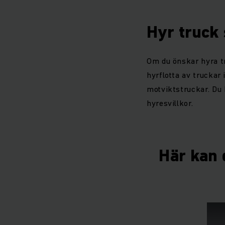
Hyr truck
Om du önskar hyra tr
hyrflotta av truckar 
motviktstruckar. Du 
hyresvillkor.
Här kan d