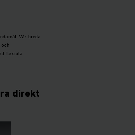
ändamål. Vår breda
r och
d flexibla
yra direkt