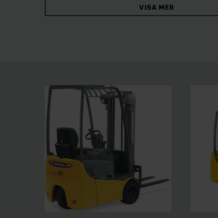
VISA MER
make for safe handling and optimal working cond
work in any storage environment.