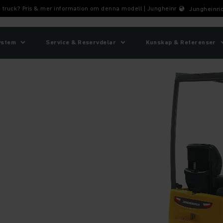
a truck? Pris & mer information om denna modell | Jungheinrich
Jungheinric
ystem
Service & Reservdelar
Kunskap & Referenser