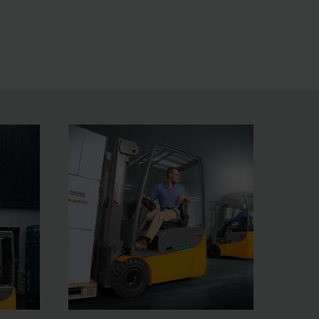
he basis for highly efficient and ergonomic