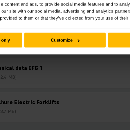
Nedladdningar
e content and ads, to provide social media features and to analy
 our site with our social media, advertising and analytics partn
 provided to them or that they’ve collected from your use of their
duct advantages EFG 1
 only
Customize
(2,7 MB)
nical data EFG 1
(2,4 MB)
hure Electric Forklifts
(3,7 MB)